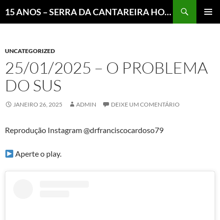
Pesquisar
15 ANOS – SERRA DA CANTAREIRA HOJE E COTIDIANO DO BRASIL E DO MUNDO
MENU
PRINCI
UNCATEGORIZED
25/01/2025 – O PROBLEMA
DO SUS
JANEIRO 26, 2025
ADMIN
DEIXE UM COMENTÁRIO
Reprodução Instagram @drfranciscocardoso79
Aperte o play.