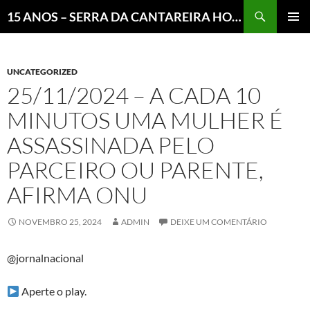
Pesquisar
15 ANOS – SERRA DA CANTAREIRA HOJE E COTIDIANO DO BRASIL E DO MUNDO
MENU
PRINCI
UNCATEGORIZED
25/11/2024 – A CADA 10
MINUTOS UMA MULHER É
ASSASSINADA PELO
PARCEIRO OU PARENTE,
AFIRMA ONU
NOVEMBRO 25, 2024
ADMIN
DEIXE UM COMENTÁRIO
@jornalnacional
Aperte o play.