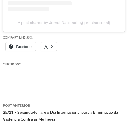
A post shared by Jornal Nacional (@jornalnacional)
COMPARTILHE ISSO:
Facebook
X
CURTIR ISSO:
Navegação
POST ANTERIOR
de
25/11 – Segunda-feira, é o Dia Internacional para a Eliminação da
Violência Contra as Mulheres
posts