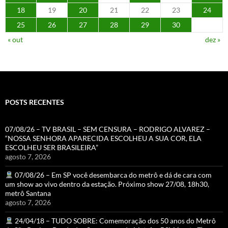
18
19
20
21
22
23
24
25
26
27
28
29
30
« out
dez »
POSTS RECENTES
07/08/26 – TV BRASIL – SEM CENSURA – RODRIGO ALVAREZ –
“NOSSA SENHORA APARECIDA ESCOLHEU A SUA COR, ELA
ESCOLHEU SER BRASILEIRA”
agosto 7, 2026
07/08/26 – Em SP você desembarca do metrô e dá de cara com
um show ao vivo dentro da estação. Próximo show 27/08, 18h30,
metrô Santana
agosto 7, 2026
24/04/18 – TUDO SOBRE: Comemoração dos 50 anos do Metrô