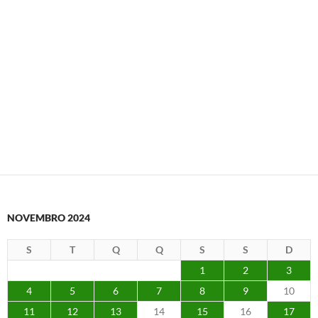
NOVEMBRO 2024
S
T
Q
Q
S
S
D
1
2
3
4
5
6
7
8
9
10
11
12
13
14
15
16
17