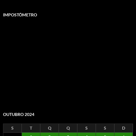
IMPOSTÔMETRO
OUTUBRO 2024
S
T
Q
Q
S
S
D