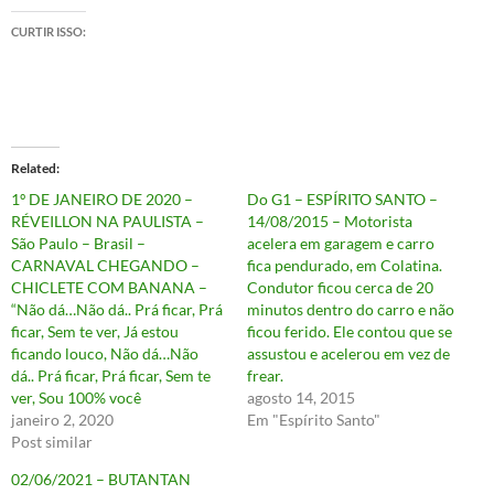
CURTIR ISSO:
Related
1º DE JANEIRO DE 2020 –
Do G1 – ESPÍRITO SANTO –
RÉVEILLON NA PAULISTA –
14/08/2015 – Motorista
São Paulo – Brasil –
acelera em garagem e carro
CARNAVAL CHEGANDO –
fica pendurado, em Colatina.
CHICLETE COM BANANA –
Condutor ficou cerca de 20
“Não dá…Não dá.. Prá ficar, Prá
minutos dentro do carro e não
ficar, Sem te ver, Já estou
ficou ferido. Ele contou que se
ficando louco, Não dá…Não
assustou e acelerou em vez de
dá.. Prá ficar, Prá ficar, Sem te
frear.
ver, Sou 100% você
agosto 14, 2015
janeiro 2, 2020
Em "Espírito Santo"
Post similar
02/06/2021 – BUTANTAN