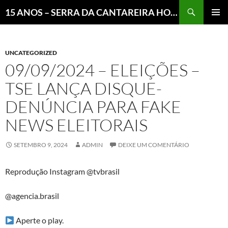
Pesquisar
15 ANOS – SERRA DA CANTAREIRA HOJE E COTIDIANO DO BRASIL E DO MUNDO
MENU
PRINCI
UNCATEGORIZED
09/09/2024 – ELEIÇÕES –
TSE LANÇA DISQUE-
DENÚNCIA PARA FAKE
NEWS ELEITORAIS
SETEMBRO 9, 2024
ADMIN
DEIXE UM COMENTÁRIO
Reprodução Instagram @tvbrasil
@agencia.brasil
Aperte o play.