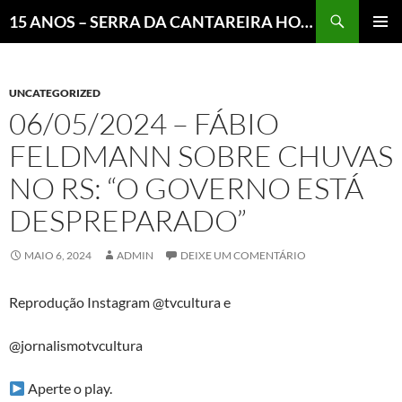
Pesquisar
15 ANOS – SERRA DA CANTAREIRA HOJE E COTIDIANO DO BRASIL E DO MUNDO
MENU
PRINCI
UNCATEGORIZED
06/05/2024 – FÁBIO
FELDMANN SOBRE CHUVAS
NO RS: “O GOVERNO ESTÁ
DESPREPARADO”
MAIO 6, 2024
ADMIN
DEIXE UM COMENTÁRIO
Reprodução Instagram @tvcultura e
@jornalismotvcultura
Aperte o play.