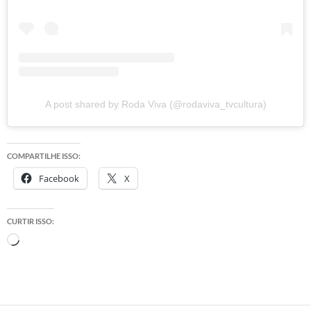
A post shared by Roda Viva (@rodaviva_tvcultura)
COMPARTILHE ISSO:
Facebook
X
CURTIR ISSO:
Carregando...