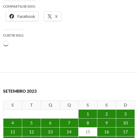
COMPARTILHE ISSO:
Facebook
X
CURTIR ISSO:
Carregando...
SETEMBRO 2023
S
T
Q
Q
S
S
D
1
2
3
4
5
6
7
8
9
10
11
12
13
14
15
16
17