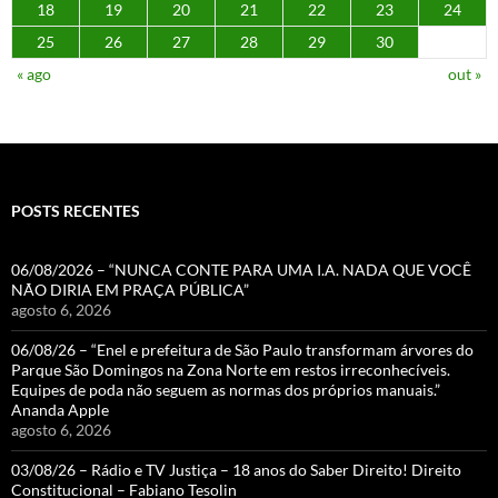
18
19
20
21
22
23
24
25
26
27
28
29
30
« ago
out »
POSTS RECENTES
06/08/2026 – “NUNCA CONTE PARA UMA I.A. NADA QUE VOCÊ
NÃO DIRIA EM PRAÇA PÚBLICA”
agosto 6, 2026
06/08/26 – “Enel e prefeitura de São Paulo transformam árvores do
Parque São Domingos na Zona Norte em restos irreconhecíveis.
Equipes de poda não seguem as normas dos próprios manuais.”
Ananda Apple
agosto 6, 2026
03/08/26 – Rádio e TV Justiça – 18 anos do Saber Direito! Direito
Constitucional – Fabiano Tesolin