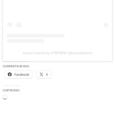
A post shared by 9°BPM/M (@nonobpmm)
COMPARTILHE ISSO:
Facebook
X
CURTIR ISSO:
Carregando...