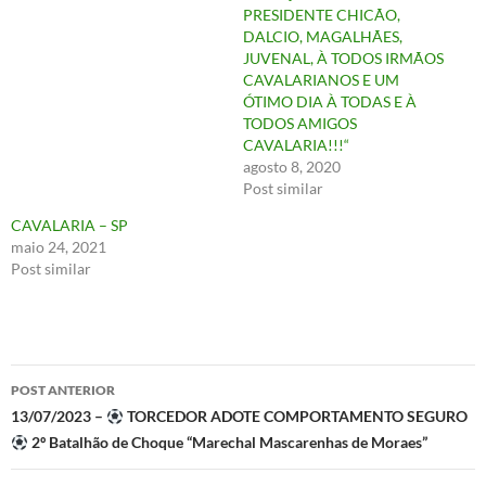
PRESIDENTE CHICÃO,
DALCIO, MAGALHÃES,
JUVENAL, À TODOS IRMÃOS
CAVALARIANOS E UM
ÓTIMO DIA À TODAS E À
TODOS AMIGOS
CAVALARIA!!!“
agosto 8, 2020
Post similar
CAVALARIA – SP
maio 24, 2021
Post similar
Navegação
POST ANTERIOR
de
13/07/2023 –
TORCEDOR ADOTE COMPORTAMENTO SEGURO
2º Batalhão de Choque “Marechal Mascarenhas de Moraes”
posts