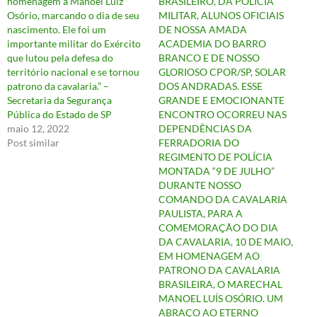
homenagem a Manoel Luiz
BRASILEIRO, DA POLÍCIA
Osório, marcando o dia de seu
MILITAR, ALUNOS OFICIAIS
nascimento. Ele foi um
DE NOSSA AMADA
importante militar do Exército
ACADEMIA DO BARRO
que lutou pela defesa do
BRANCO E DE NOSSO
território nacional e se tornou
GLORIOSO CPOR/SP, SOLAR
patrono da cavalaria.” –
DOS ANDRADAS. ESSE
Secretaria da Segurança
GRANDE E EMOCIONANTE
Pública do Estado de SP
ENCONTRO OCORREU NAS
maio 12, 2022
DEPENDÊNCIAS DA
Post similar
FERRADORIA DO
REGIMENTO DE POLÍCIA
MONTADA “9 DE JULHO”
DURANTE NOSSO
COMANDO DA CAVALARIA
PAULISTA, PARA A
COMEMORAÇÃO DO DIA
DA CAVALARIA, 10 DE MAIO,
EM HOMENAGEM AO
PATRONO DA CAVALARIA
BRASILEIRA, O MARECHAL
MANOEL LUÍS OSÓRIO. UM
ABRAÇO AO ETERNO