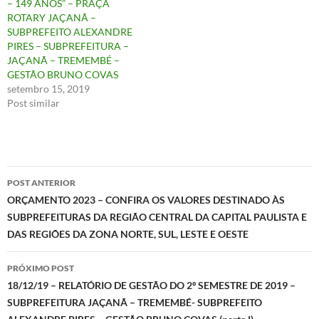
– 149 ANOS” – PRAÇA
ROTARY JAÇANÃ –
SUBPREFEITO ALEXANDRE
PIRES – SUBPREFEITURA –
JAÇANÃ – TREMEMBÉ –
GESTÃO BRUNO COVAS
setembro 15, 2019
Post similar
Navegação
POST ANTERIOR
de
ORÇAMENTO 2023 – CONFIRA OS VALORES DESTINADO ÀS
SUBPREFEITURAS DA REGIÃO CENTRAL DA CAPITAL PAULISTA E
posts
DAS REGIÕES DA ZONA NORTE, SUL, LESTE E OESTE
PRÓXIMO POST
18/12/19 – RELATÓRIO DE GESTÃO DO 2º SEMESTRE DE 2019 –
SUBPREFEITURA JAÇANÃ – TREMEMBÉ- SUBPREFEITO