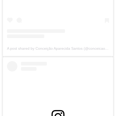
A post shared by Conceição Aparecida Santos (@conceicao.a.santos)