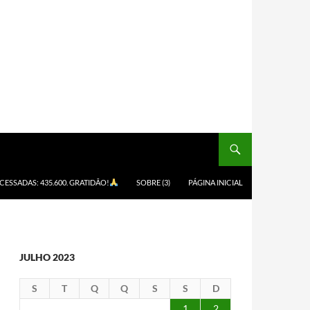
ACESSADAS: 435.600. GRATIDÃO!
SOBRE (3)
PÁGINA INICIAL
JULHO 2023
S
T
Q
Q
S
S
D
1
2