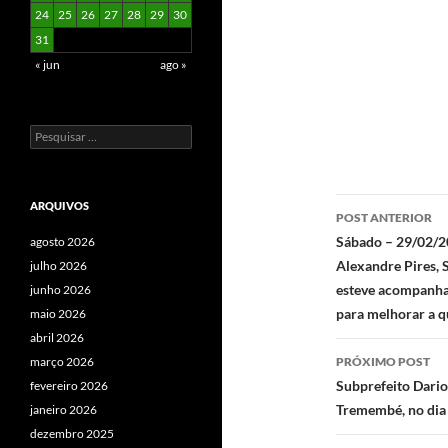
24
25
26
27
28
29
30
31
« jun
ago »
Pesquisar
por:
Navegaç
ARQUIVOS
POST ANTERIOR
de
Sábado – 29/02/2
agosto 2026
Alexandre Pires, 
julho 2026
posts
esteve acompanha
junho 2026
para melhorar a q
maio 2026
abril 2026
PRÓXIMO POST
março 2026
Subprefeito Dario
fevereiro 2026
Tremembé, no dia
janeiro 2026
dezembro 2025