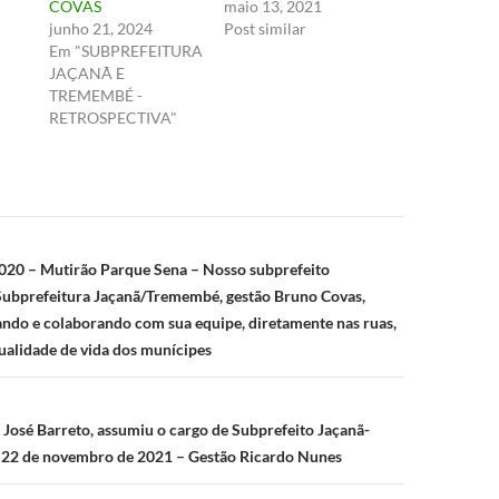
COVAS
maio 13, 2021
junho 21, 2024
Post similar
Em "SUBPREFEITURA
JAÇANÃ E
TREMEMBÉ -
RETROSPECTIVA"
ão
020 – Mutirão Parque Sena – Nosso subprefeito
Subprefeitura Jaçanã/Tremembé, gestão Bruno Covas,
ndo e colaborando com sua equipe, diretamente nas ruas,
ualidade de vida dos munícipes
 José Barreto, assumiu o cargo de Subprefeito Jaçanã-
 22 de novembro de 2021 – Gestão Ricardo Nunes