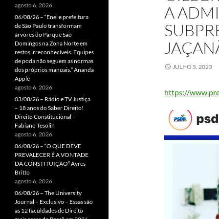
agosto 6, 2026
A ADM
06/08/26 – “Enel e prefeitura
SUBPR
de São Paulo transformam
árvores do Parque São
JAÇAN
Domingos na Zona Norte em
restos irreconhecíveis. Equipes
de poda não seguem as normas
JULHO 5, 2023
dos próprios manuais.” Ananda
Apple
agosto 6, 2026
https://www.pref
03/08/26 – Rádio e TV Justiça
– 18 anos do Saber Direito!
Direito Constitucional –
Fabiano Tesolin
agosto 6, 2026
06/08/26 – “O QUE DEVE
PREVALECER É A VONTADE
DA CONSTITUIÇÃO” Ayres
Britto
agosto 6, 2026
06/08/26 – The University
Journal – Exclusivo – Essas são
as 12 faculdades de Direito