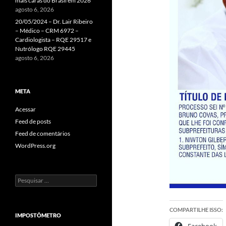
mais caras do Brasil em 2026
agosto 6, 2026
20/05/2024 – Dr. Lair Ribeiro
– Médico – CRM 6972 –
Cardiologista – RQE 29517 e
Nutrólogo RQE 29445
agosto 6, 2026
META
Acessar
Feed de posts
Feed de comentários
WordPress.org
Pesquisar
por:
COMPARTILHE ISSO:
IMPOSTÔMETRO
Facebook