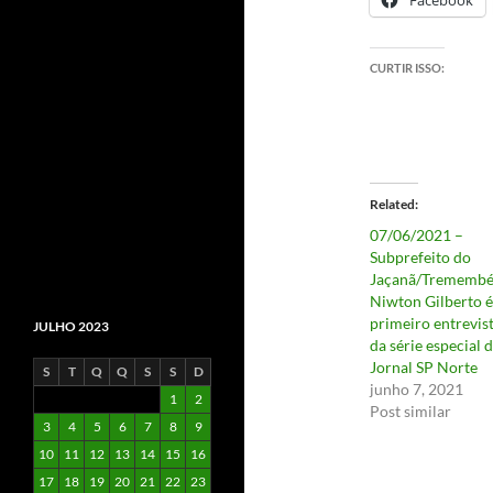
CURTIR ISSO:
Related
07/06/2021 –
Subprefeito do
Jaçanã/Tremembé
Niwton Gilberto é
primeiro entrevis
JULHO 2023
da série especial 
Jornal SP Norte
S
T
Q
Q
S
S
D
junho 7, 2021
1
2
Post similar
3
4
5
6
7
8
9
10
11
12
13
14
15
16
17
18
19
20
21
22
23