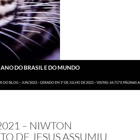
DIANO DO BRASIL E DO MUNDO
IS DO BLOG – JUN/2023 – GERADO EM 1º DE JULHO DE 2023 – VISITAS: 64.717 E PÁGINAS 
2021 – NIWTON
TO DE JESUS ASSUMIU