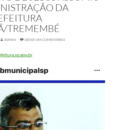
INISTRAÇÃO DA
EFEITURA
Ã/TREMEMBÉ
ADMIN
DEIXE UM COMENTÁRIO
eitura.sp.gov.br