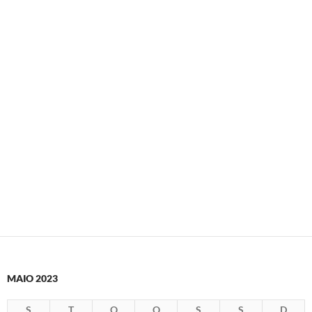
MAIO 2023
S
T
Q
Q
S
S
D