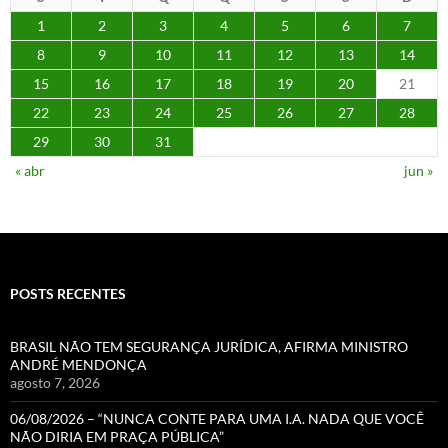
1
2
3
4
5
6
7
8
9
10
11
12
13
14
15
16
17
18
19
20
21
22
23
24
25
26
27
28
29
30
31
« abr
jun »
POSTS RECENTES
BRASIL NÃO TEM SEGURANÇA JURÍDICA, AFIRMA MINISTRO
ANDRÉ MENDONÇA
agosto 7, 2026
06/08/2026 – “NUNCA CONTE PARA UMA I.A. NADA QUE VOCÊ
NÃO DIRIA EM PRAÇA PÚBLICA”