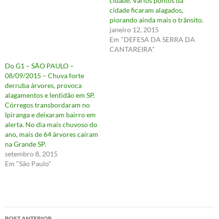
cidade. Vários pontos da
cidade ficaram alagados,
piorando ainda mais o trânsito.
janeiro 12, 2015
Em "DEFESA DA SERRA DA
CANTAREIRA"
Do G1 – SÃO PAULO –
08/09/2015 – Chuva forte
derruba árvores, provoca
alagamentos e lentidão em SP.
Córregos transbordaram no
Ipiranga e deixaram bairro em
alerta. No dia mais chuvoso do
ano, mais de 64 árvores caíram
na Grande SP.
setembro 8, 2015
Em "São Paulo"
Navegação
POST ANTERIOR