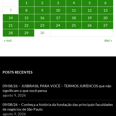
1
2
3
4
5
6
7
8
9
10
11
12
13
14
15
16
17
18
19
20
21
22
23
24
25
26
27
28
29
30
« out
dez »
POSTS RECENTES
09/08/26 – JUSBRASIL PARA VOCÊ – TERMOS JURÍDICOS que não
significam o que você pensa
agosto 9, 2026
09/08/26 – Conheça a história da fundação das principais faculdades
de negócios de São Paulo
agosto 9, 2026