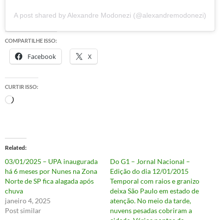
A post shared by Alexandre Modonezi (@alexandremodonezi)
COMPARTILHE ISSO:
Facebook
X
CURTIR ISSO:
Carregando...
Related
03/01/2025 – UPA inaugurada
Do G1 – Jornal Nacional –
há 6 meses por Nunes na Zona
Edição do dia 12/01/2015
Norte de SP fica alagada após
Temporal com raios e granizo
chuva
deixa São Paulo em estado de
janeiro 4, 2025
atenção. No meio da tarde,
Post similar
nuvens pesadas cobriram a