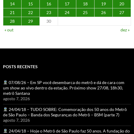
14
15
16
17
18
19
20
21
22
23
24
25
26
27
28
29
30
« out
dez »
POSTS RECENTES
07/08/26 – Em SP você desembarca do metrô e dá de cara com
um show ao vivo dentro da estação. Próximo show 27/08, 18h30,
metrô Santana
agosto 7, 2026
24/04/18 – TUDO SOBRE: Comemoração dos 50 anos do Metrô
de São Paulo – Banda dos Seguranças do Metrô – BSM (parte 7)
agosto 7, 2026
24/04/18 – Hoje o Metrô de São Paulo faz 50 anos. A fundação do