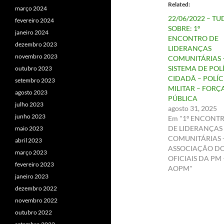
Related
março 2024
22/06/2022 – T
fevereiro 2024
SOBRE: 1º
janeiro 2024
ENCONTRO DE
dezembro 2023
LIDERANÇAS
novembro 2023
COMUNITÁRIAS 
SISTEMA DE POL
outubro 2023
CIDADÃ – POLÍC
setembro 2023
MILITAR – FORÇ
agosto 2023
PÚBLICA
julho 2023
agosto 31, 2025
junho 2023
Em "1º ENCONT
DE LIDERANÇAS
maio 2023
COMUNITÁRIAS 
abril 2023
ASSOCIAÇÃO D
março 2023
OFICIAIS DA PM 
fevereiro 2023
AOPM"
janeiro 2023
dezembro 2022
novembro 2022
outubro 2022