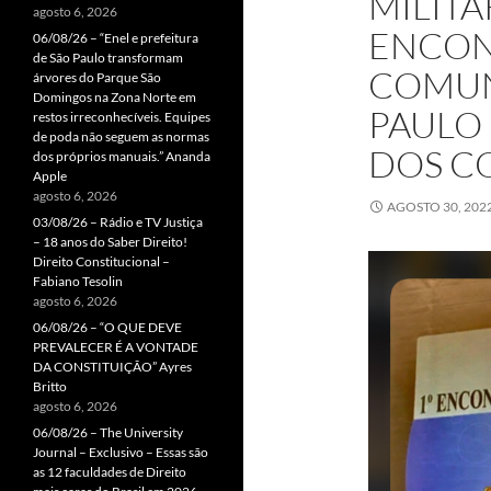
MILITA
agosto 6, 2026
ENCON
06/08/26 – “Enel e prefeitura
de São Paulo transformam
COMUN
árvores do Parque São
Domingos na Zona Norte em
PAULO
restos irreconhecíveis. Equipes
de poda não seguem as normas
DOS C
dos próprios manuais.” Ananda
Apple
agosto 6, 2026
AGOSTO 30, 202
03/08/26 – Rádio e TV Justiça
– 18 anos do Saber Direito!
Direito Constitucional –
Fabiano Tesolin
agosto 6, 2026
06/08/26 – “O QUE DEVE
PREVALECER É A VONTADE
DA CONSTITUIÇÃO” Ayres
Britto
agosto 6, 2026
06/08/26 – The University
Journal – Exclusivo – Essas são
as 12 faculdades de Direito