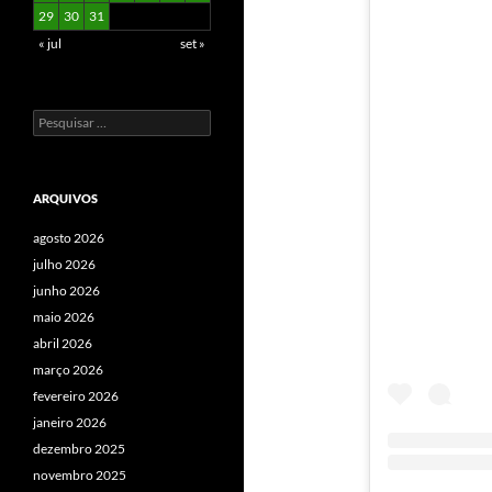
29
30
31
« jul
set »
Pesquisar
por:
ARQUIVOS
agosto 2026
julho 2026
junho 2026
maio 2026
abril 2026
março 2026
fevereiro 2026
janeiro 2026
dezembro 2025
novembro 2025