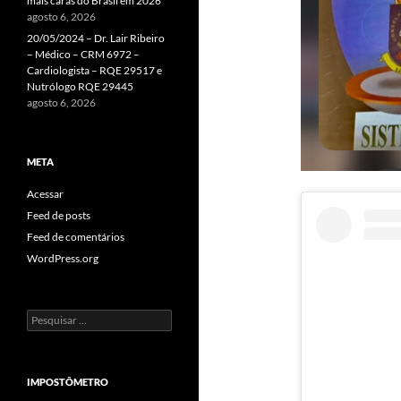
mais caras do Brasil em 2026
agosto 6, 2026
20/05/2024 – Dr. Lair Ribeiro
– Médico – CRM 6972 –
Cardiologista – RQE 29517 e
Nutrólogo RQE 29445
agosto 6, 2026
META
Acessar
Feed de posts
Feed de comentários
WordPress.org
Pesquisar
por:
IMPOSTÔMETRO