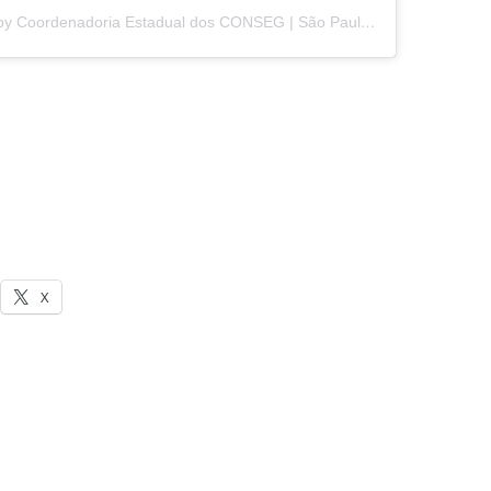
A post shared by Coordenadoria Estadual dos CONSEG | São Paulo (@ceconsegsp)
X