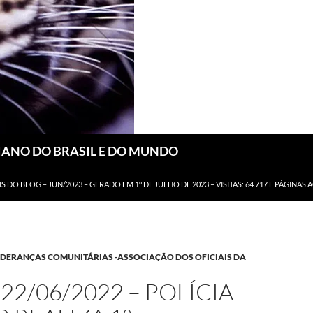
DIANO DO BRASIL E DO MUNDO
IS DO BLOG – JUN/2023 – GERADO EM 1º DE JULHO DE 2023 – VISITAS: 64.717 E PÁGINAS 
LIDERANÇAS COMUNITÁRIAS -ASSOCIAÇÃO DOS OFICIAIS DA
22/06/2022 – POLÍCIA