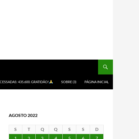
ACESSADAS: 435.600. GRATIDÃO!
SOBRE (3)
PÁGINA INICIAL
AGOSTO 2022
S
T
Q
Q
S
S
D
1
2
3
4
5
6
7