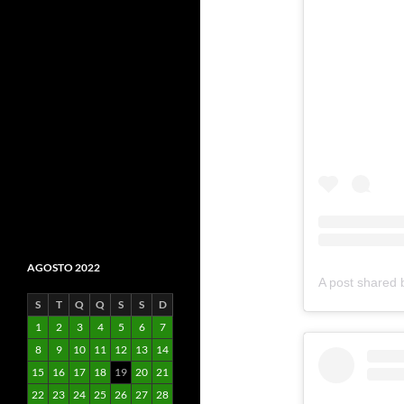
AGOSTO 2022
S
T
Q
Q
S
S
D
1
2
3
4
5
6
7
8
9
10
11
12
13
14
15
16
17
18
19
20
21
22
23
24
25
26
27
28