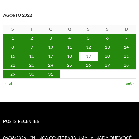
AGOSTO 2022
S
T
Q
Q
S
S
D
1
2
3
4
5
6
7
8
9
10
11
12
13
14
15
16
17
18
19
20
21
22
23
24
25
26
27
28
29
30
31
« jul
set »
POSTS RECENTES
06/08/2026 – “NUNCA CONTE PARA UMA I.A. NADA QUE VOCÊ