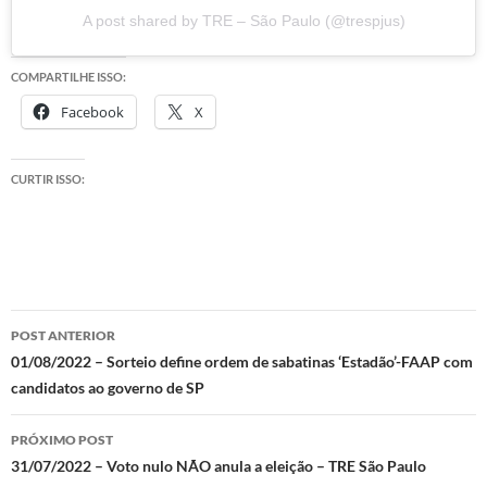
A post shared by TRE – São Paulo (@trespjus)
COMPARTILHE ISSO:
Facebook
X
CURTIR ISSO:
Navegação
POST ANTERIOR
de
01/08/2022 – Sorteio define ordem de sabatinas ‘Estadão’-FAAP com
candidatos ao governo de SP
posts
PRÓXIMO POST
31/07/2022 – Voto nulo NÃO anula a eleição – TRE São Paulo