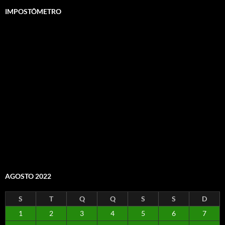
IMPOSTÔMETRO
AGOSTO 2022
S
T
Q
Q
S
S
D
1
2
3
4
5
6
7