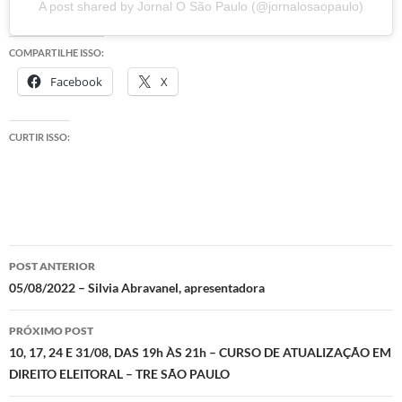
A post shared by Jornal O São Paulo (@jornalosaopaulo)
COMPARTILHE ISSO:
Facebook
X
CURTIR ISSO:
Navegação
POST ANTERIOR
de
05/08/2022 – Silvia Abravanel, apresentadora
posts
PRÓXIMO POST
10, 17, 24 E 31/08, DAS 19h ÀS 21h – CURSO DE ATUALIZAÇÃO EM
DIREITO ELEITORAL – TRE SÃO PAULO