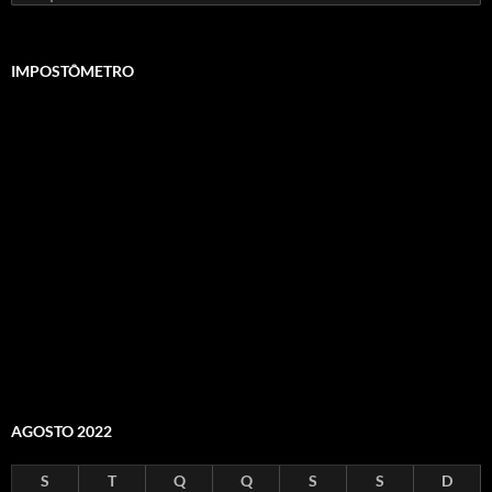
por:
IMPOSTÔMETRO
AGOSTO 2022
S
T
Q
Q
S
S
D