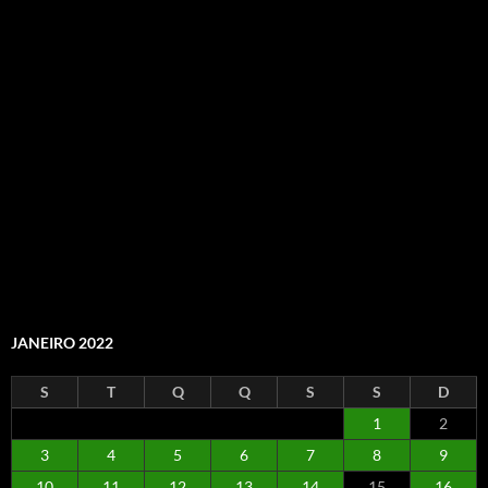
JANEIRO 2022
S
T
Q
Q
S
S
D
1
2
3
4
5
6
7
8
9
10
11
12
13
14
15
16