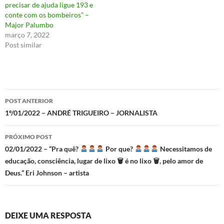
precisar de ajuda ligue 193 e
conte com os bombeiros” –
Major Palumbo
março 7, 2022
Post similar
Navegação
POST ANTERIOR
de
1º/01/2022 – ANDRÉ TRIGUEIRO – JORNALISTA
posts
PRÓXIMO POST
02/01/2022 – “Pra quê?
Por que?
Necessitamos de
educação, consciência, lugar de lixo 🗑 é no lixo 🗑, pelo amor de
Deus.” Eri Johnson – artista
DEIXE UMA RESPOSTA