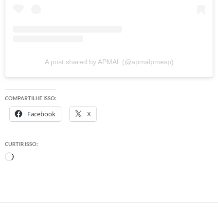
A post shared by APMAL (@apmalpmesp)
COMPARTILHE ISSO:
Facebook
X
CURTIR ISSO:
Carregando...