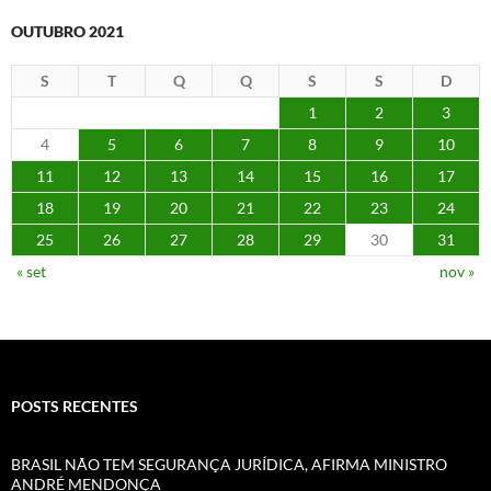
OUTUBRO 2021
S
T
Q
Q
S
S
D
1
2
3
4
5
6
7
8
9
10
11
12
13
14
15
16
17
18
19
20
21
22
23
24
25
26
27
28
29
30
31
« set
nov »
POSTS RECENTES
BRASIL NÃO TEM SEGURANÇA JURÍDICA, AFIRMA MINISTRO
ANDRÉ MENDONÇA