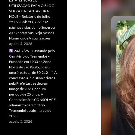
ESTATÍSTICAS DE
UTILIZAÇÃO PARA O BLOG
SERRA DA CANTAREIRA
HOJE – Relatório de Julho:
257.998 visitas, 792.982
páginas vistas. Julho Superou
As Expectativas! Veja Nossos
Números de Visualizações
agosto 5, 2026
24/07/26 – Passando pelo
Cemitério do Tremembé –
Fundado em 1933 na Zona
Norte de São Paulo, possui
uma área total de 80.212 m². A
concessão à iniciativa privada
pela Prefeitura se deu em
março de 2023, por um
período de 25 anos. A
Concessionária CONSOLARE
administra o Cemitério
Tremembé desde março de
2023
agosto 5, 2026