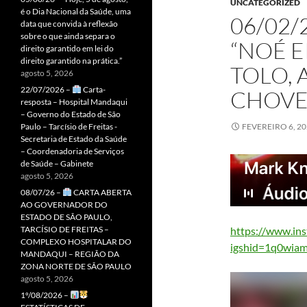
UNCATEGORIZED
é o Dia Nacional da Saúde, uma
06/02/
data que convida à reflexão
sobre o que ainda separa o
“NOÉ 
direito garantido em lei do
direito garantido na prática.”
TOLO, 
agosto 5, 2026
22/07/2026 –
Carta-
CHOVE
resposta – Hospital Mandaqui
– Governo do Estado de São
Paulo – Tarcísio de Freitas -
FEVEREIRO 6, 2
Secretaria de Estado da Saúde
– Coordenadoria de Serviços
de Saúde – Gabinete
agosto 5, 2026
08/07/26 –
CARTA ABERTA
AO GOVERNADOR DO
ESTADO DE SÃO PAULO,
https://www.in
TARCÍSIO DE FREITAS –
COMPLEXO HOSPITALAR DO
igshid=1q0wia
MANDAQUI – REGIÃO DA
ZONA NORTE DE SÃO PAULO
agosto 5, 2026
1º/08/2026 –