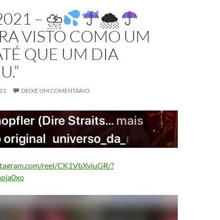
2021 – ⛈
🌨
ERA VISTO COMO UM
ATÉ QUE UM DIA
U.”
021
DEIXE UM COMENTÁRIO
stagram.com/reel/CK1VbXvjuGR/?
mpja0xo