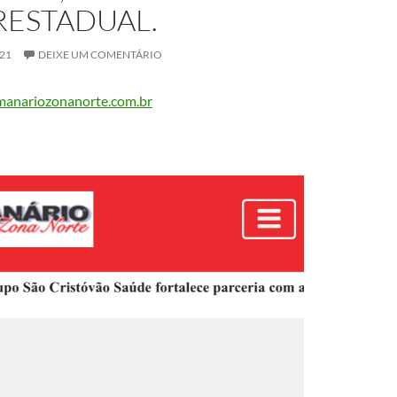
RESTADUAL.
021
DEIXE UM COMENTÁRIO
manariozonanorte.com.br