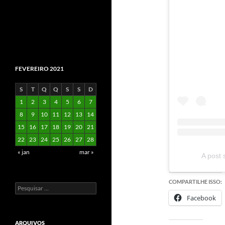
FEVEREIRO 2021
S
T
Q
Q
S
S
D
1
2
3
4
5
6
7
8
9
10
11
12
13
14
15
16
17
18
19
20
21
22
23
24
25
26
27
28
« jan
mar »
A post 
COMPARTILHE ISSO:
Pesquisar
por:
Facebook
ARQUIVOS