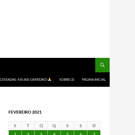
ACESSADAS: 435.600. GRATIDÃO!
SOBRE (3)
PÁGINA INICIAL
FEVEREIRO 2021
S
T
Q
Q
S
S
D
1
2
3
4
5
6
7