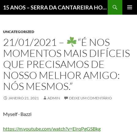
Pesquisar
15 ANOS – SERRA DA CANTAREIRA HOJE E COTIDIANO DO BRASIL E DO MUNDO
MENU
PRINCI
UNCATEGORIZED
21/01/2021 –
“É NOS
MOMENTOS MAIS DIFÍCEIS
QUE PRECISAMOS DE
NOSSO MELHOR AMIGO:
NÓS MESMOS.”
JANEIRO 21, 2021
ADMIN
DEIXE UM COMENTÁRIO
Myself · Bazzi
https://m.youtube.com/watch?v=ElrqPgGSBkg