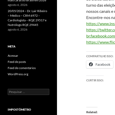
mais caras do Brasil em 2026
turno das eleiç
agosto 6, 2026
nossos canais e 
20/05/2024 – Dr. Lair Ribeiro
– Médico – CRM 6972 –
Encontre-nos nas
Cardiologista – RQE 29517 e
https://www.in
Nutrólogo RQE 29445
https://twitter.
agosto 6, 2026
br.facebook.co
https://www.fli
META
Acessar
COMPARTILHE ISSO:
Feed de posts
Facebook
Feed de comentários
WordPress.org
CURTIR ISSO:
Pesquisar
por:
IMPOSTÔMETRO
Related