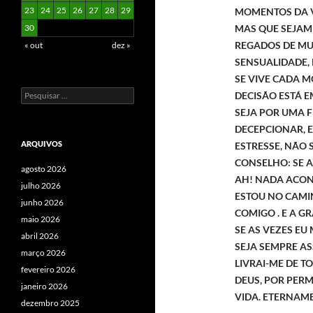
23
24
25
26
27
28
29
MOMENTOS DA V
MAS QUE SEJAM 
30
REGADOS DE MU
« out
dez »
SENSUALIDADE, 
SE VIVE CADA M
Pesquisar
DECISÃO ESTÁ 
por:
SEJA POR UMA F
DECEPCIONAR, E
ARQUIVOS
ESTRESSE, NÃO 
CONSELHO: SE A
agosto 2026
AH! NADA ACONT
julho 2026
ESTOU NO CAMI
junho 2026
COMIGO . E A G
maio 2026
SE AS VEZES EU
abril 2026
SEJA SEMPRE AS
março 2026
LIVRAI-ME DE 
fevereiro 2026
DEUS, POR PER
janeiro 2026
VIDA. ETERNAM
dezembro 2025