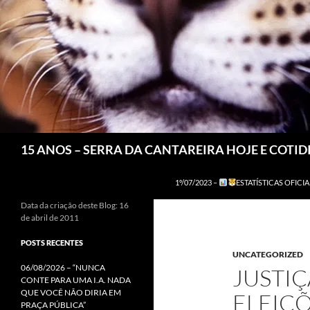
Pesquisar
15 ANOS – SERRA DA CANTAREIRA HOJE E COTI
1º/07/2023 –
ESTATÍSTICAS OFICIA
Data da criação deste Blog: 16
de abril de 2011
POSTS RECENTES
UNCATEGORIZED
06/08/2026 – “NUNCA
JUSTIÇ
CONTE PARA UMA I.A. NADA
QUE VOCÊ NÃO DIRIA EM
ELEIÇÕ
PRAÇA PÚBLICA”