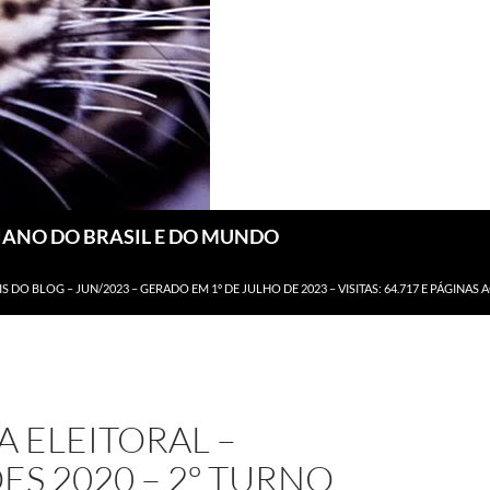
DIANO DO BRASIL E DO MUNDO
IS DO BLOG – JUN/2023 – GERADO EM 1º DE JULHO DE 2023 – VISITAS: 64.717 E PÁGINAS 
A ELEITORAL –
ES 2020 – 2º TURNO