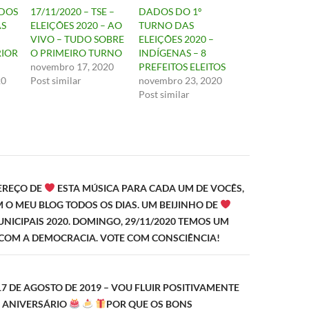
ADOS
17/11/2020 – TSE –
DADOS DO 1º
AS
ELEIÇÕES 2020 – AO
TURNO DAS
VIVO – TUDO SOBRE
ELEIÇÕES 2020 –
RIOR
O PRIMEIRO TURNO
INDÍGENAS – 8
novembro 17, 2020
PREFEITOS ELEITOS
20
Post similar
novembro 23, 2020
Post similar
ão
FEREÇO DE
ESTA MÚSICA PARA CADA UM DE VOCÊS,
 O MEU BLOG TODOS OS DIAS. UM BEIJINHO DE
UNICIPAIS 2020. DOMINGO, 29/11/2020 TEMOS UM
OM A DEMOCRACIA. VOTE COM CONSCIÊNCIA!
7 DE AGOSTO DE 2019 – VOU FLUIR POSITIVAMENTE
 ANIVERSÁRIO
POR QUE OS BONS