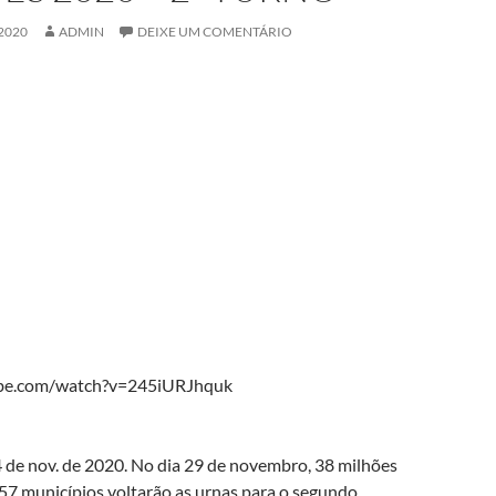
2020
ADMIN
DEIXE UM COMENTÁRIO
ube.com/watch?v=245iURJhquk
 de nov. de 2020. No dia 29 de novembro, 38 milhões
 57 municípios voltarão as urnas para o segundo