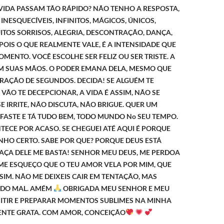
IDA PASSAM TÃO RÁPIDO? NÃO TENHO A RESPOSTA,
INESQUECÍVEIS, INFINITOS, MÁGICOS, ÚNICOS,
ITOS SORRISOS, ALEGRIA, DESCONTRAÇÃO, DANÇA,
POIS O QUE REALMENTE VALE, É A INTENSIDADE QUE
OMENTO. VOCÊ ESCOLHE SER FELIZ OU SER TRISTE. A
EM SUAS MÃOS. O PODER EMANA DELA, MESMO QUE
RAÇÃO DE SEGUNDOS. DECIDA! SE ALGUÉM TE
 VÃO TE DECEPCIONAR, A VIDA É ASSIM, NÃO SE
SE IRRITE, NÃO DISCUTA, NÃO BRIGUE. QUER UM
FASTE E TÁ TUDO BEM, TODO MUNDO No SEU TEMPO.
ECE POR ACASO. SE CHEGUEI ATÉ AQUI É PORQUE
NHO CERTO. SABE POR QUE? PORQUE DEUS ESTÁ
RAÇA DELE ME BASTA! SENHOR MEU DEUS, ME PERDOA
 ME ESQUEÇO QUE O TEU AMOR VELA POR MIM, QUE
SIM. NÃO ME DEIXEIS CAIR EM TENTAÇÃO, MAS
TODO MAL. AMÉM
OBRIGADA MEU SENHOR E MEU
MITIR E PREPARAR MOMENTOS SUBLIMES NA MINHA
ENTE GRATA. COM AMOR, CONCEIÇÃO