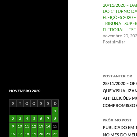
20/11/2020 – D
DO 1º TURNO D
ELEIÇÕES 2020 –
TRIBUNAL SUPE
ELEITORAL – TSE
novembro 20, 20
Post similar
Navegaç
POST ANTERIOR
de
28/11/2020 – O
QUE VISUALIZAM
NOVEMBRO 2020
posts
AH! ELEIÇÕES M
S
T
Q
Q
S
S
D
COMPROMISSO C
1
2
3
4
5
6
7
8
PRÓXIMO POST
9
10
11
12
13
14
15
PUBLICADO EM 1
16
17
18
19
20
21
22
NO MÊS DO MEU