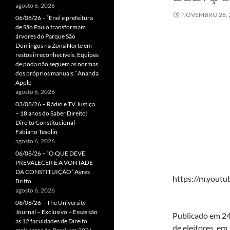
agosto 6, 2026
NOVEMBRO 28, 
06/08/26 – “Enel e prefeitura
de São Paulo transformam
árvores do Parque São
Domingos na Zona Norte em
restos irreconhecíveis. Equipes
de poda não seguem as normas
dos próprios manuais.” Ananda
Apple
agosto 6, 2026
03/08/26 – Rádio e TV Justiça
– 18 anos do Saber Direito!
Direito Constitucional –
Fabiano Tesolin
agosto 6, 2026
06/08/26 – “O QUE DEVE
PREVALECER É A VONTADE
DA CONSTITUIÇÃO” Ayres
https://m.yout
Britto
agosto 6, 2026
06/08/26 – The University
Journal – Exclusivo – Essas são
Publicado em 24
as 12 faculdades de Direito
de eleitores, em