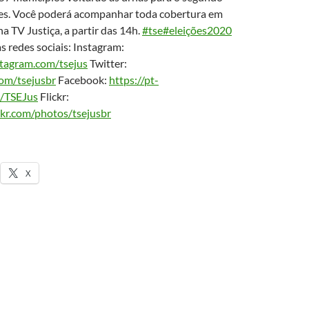
ões. Você poderá acompanhar toda cobertura em
na TV Justiça, a partir das 14h.
#tse
#eleições2020
 redes sociais: Instagram:
stagram.com/tsejus
Twitter:
com/tsejusbr
Facebook:
https://pt-
m/TSEJus
Flickr:
ckr.com/photos/tsejusbr
X