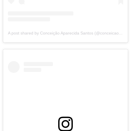
A post shared by Conceição Aparecida Santos (@conceicao.a.santos)