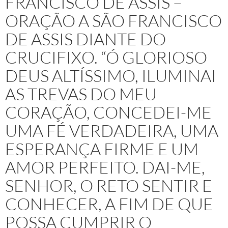
FRANCISCO DE ASSIS –
ORAÇÃO A SÃO FRANCISCO
DE ASSIS DIANTE DO
CRUCIFIXO. “Ó GLORIOSO
DEUS ALTÍSSIMO, ILUMINAI
AS TREVAS DO MEU
CORAÇÃO, CONCEDEI-ME
UMA FÉ VERDADEIRA, UMA
ESPERANÇA FIRME E UM
AMOR PERFEITO. DAI-ME,
SENHOR, O RETO SENTIR E
CONHECER, A FIM DE QUE
POSSA CUMPRIR O