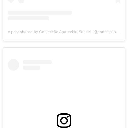
A post shared by Conceição Aparecida Santos (@conceicao.a.santos)