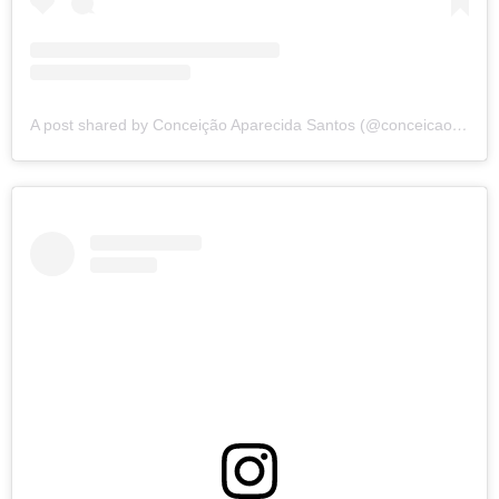
A post shared by Conceição Aparecida Santos (@conceicao.a.santos)