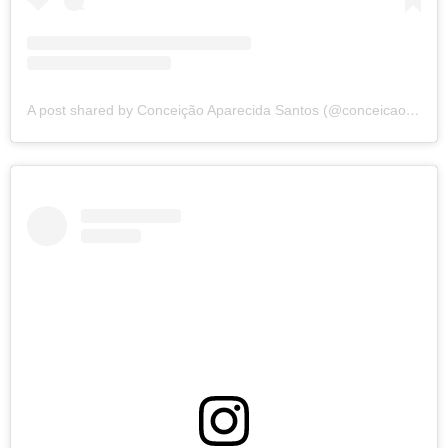
A post shared by Conceição Aparecida Santos (@conceicao.a.santos)