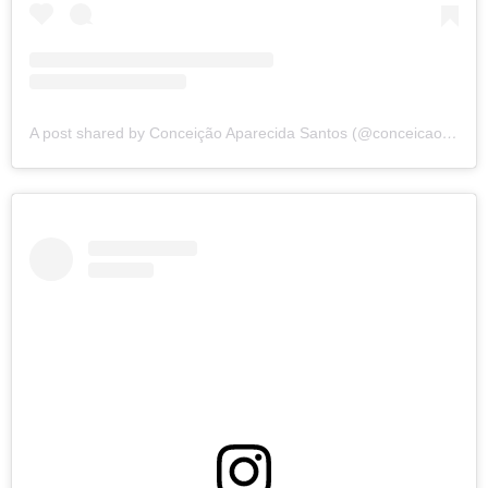
A post shared by Conceição Aparecida Santos (@conceicao.a.santos)