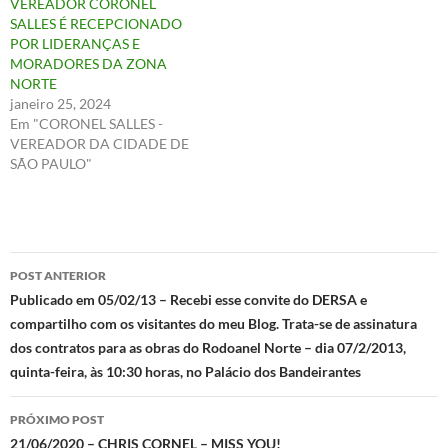
VEREADOR CORONEL
SALLES É RECEPCIONADO
POR LIDERANÇAS E
MORADORES DA ZONA
NORTE
janeiro 25, 2024
Em "CORONEL SALLES -
VEREADOR DA CIDADE DE
SÃO PAULO"
Navegação
POST ANTERIOR
de
Publicado em 05/02/13 – Recebi esse convite do DERSA e
compartilho com os visitantes do meu Blog. Trata-se de assinatura
posts
dos contratos para as obras do Rodoanel Norte – dia 07/2/2013,
quinta-feira, às 10:30 horas, no Palácio dos Bandeirantes
PRÓXIMO POST
21/06/2020 – CHRIS CORNEL – MISS YOU!