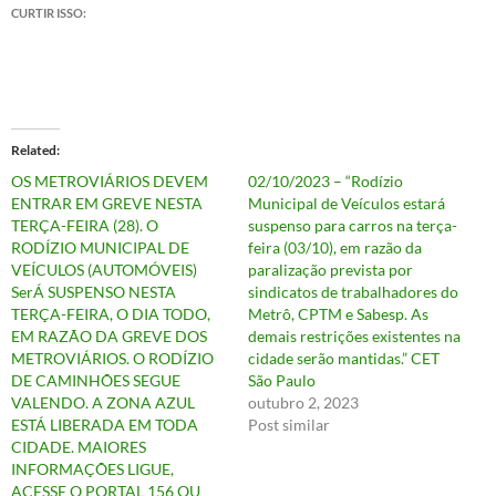
CURTIR ISSO:
Related
OS METROVIÁRIOS DEVEM
02/10/2023 – “Rodízio
ENTRAR EM GREVE NESTA
Municipal de Veículos estará
TERÇA-FEIRA (28). O
suspenso para carros na terça-
RODÍZIO MUNICIPAL DE
feira (03/10), em razão da
VEÍCULOS (AUTOMÓVEIS)
paralização prevista por
SerÁ SUSPENSO NESTA
sindicatos de trabalhadores do
TERÇA-FEIRA, O DIA TODO,
Metrô, CPTM e Sabesp. As
EM RAZÃO DA GREVE DOS
demais restrições existentes na
METROVIÁRIOS. O RODÍZIO
cidade serão mantidas.” CET
DE CAMINHÕES SEGUE
São Paulo
VALENDO. A ZONA AZUL
outubro 2, 2023
ESTÁ LIBERADA EM TODA
Post similar
CIDADE. MAIORES
INFORMAÇÕES LIGUE,
ACESSE O PORTAL 156 OU