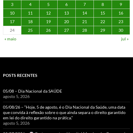
3
4
5
6
7
8
9
10
11
12
13
14
15
16
17
18
19
20
21
22
23
24
25
26
27
28
29
30
« maio
jul »
POSTS RECENTES
05/08 – Dia Nacional da SAÚDE
agosto 5, 2026
05/08/26 – “Hoje, 5 de agosto, é o Dia Nacional da Saúde, uma data
que convida à reflexão sobre o que ainda separa o direito garantido
em lei do direito garantido na prática.”
agosto 5, 2026