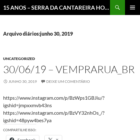
Pesquisar
15 ANOS – SERRA DA CANTAREIRA HOJE E COTIDIANO DO BRASIL E DO MUNDO
MENU
PRINCI
Arquivo diários:junho 30, 2019
UNCATEGORIZED
30/06/19 – VEMPRARUA_BR
JUNHO 30, 2019
DEIXE UM COMENTÁRIO
https://www.instagram.com/p/BzWps1GBJiu/?
igshid=jmpxxmvb43ns
https://www.instagram.com/p/BzVY32nhOs_/?
igshid=48pyw4bes7ya
COMPARTILHE ISSO: