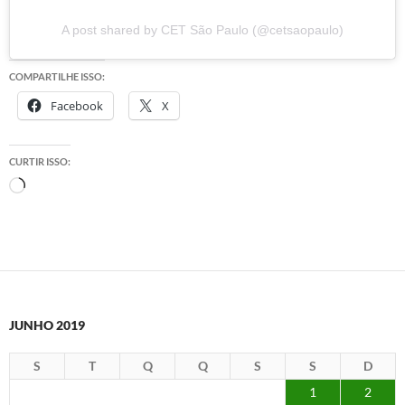
A post shared by CET São Paulo (@cetsaopaulo)
COMPARTILHE ISSO:
Facebook
X
CURTIR ISSO:
Carregando...
JUNHO 2019
S
T
Q
Q
S
S
D
1
2