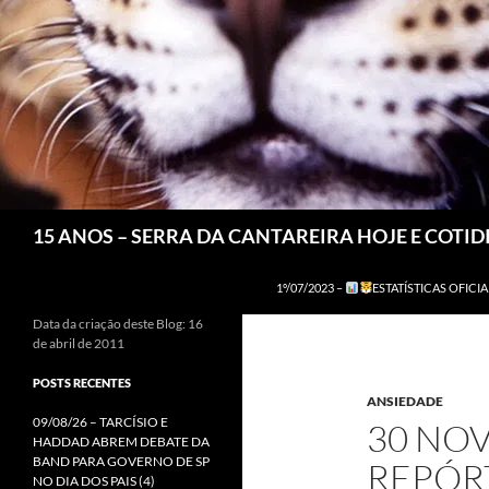
Pesquisar
15 ANOS – SERRA DA CANTAREIRA HOJE E COTI
1º/07/2023 –
ESTATÍSTICAS OFICIA
Data da criação deste Blog: 16
de abril de 2011
POSTS RECENTES
ANSIEDADE
09/08/26 – TARCÍSIO E
30 NOV
HADDAD ABREM DEBATE DA
BAND PARA GOVERNO DE SP
REPÓRT
NO DIA DOS PAIS (4)