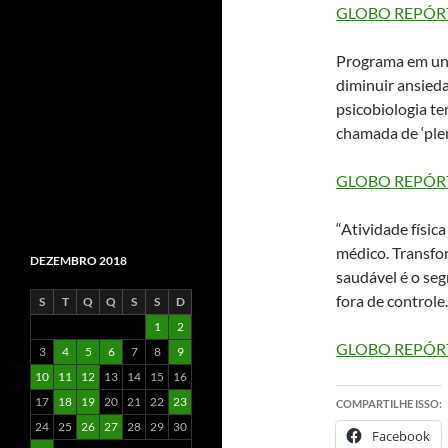
GLOBO REPÓR
Programa em uni
diminuir ansied
psicobiologia t
chamada de ‘plen
GLOBO REPÓR
“Atividade físic
médico. Transfo
DEZEMBRO 2018
saudável é o seg
fora de controle.
S
T
Q
Q
S
S
D
1
2
GLOBO REPÓR
3
4
5
6
7
8
9
10
11
12
13
14
15
16
17
18
19
20
21
22
23
COMPARTILHE ISSO:
24
25
26
27
28
29
30
Facebook