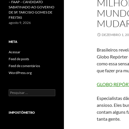
MILHÕ
– FAAP – CANDIDATO
SABATINADO AO GOVERNO
MUNDO
DE SP, TARCISIO GOMES DE
FREITAS
MUDAR 
agosto 9, 2026
DEZEMBRO 1, 2
META
Brasileiros rev
Acessar
Globo Repórter
Feed de posts
como essa sensa
Feed de comentários
que fazer pra mu
WordPress.org
GLOBO REPÓR
Pesquisar
por:
Especialistas d
ansioso. Eles b
contam alguns f
IMPOSTÔMETRO
tanta gente.