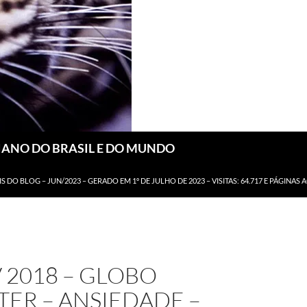
DIANO DO BRASIL E DO MUNDO
IS DO BLOG – JUN/2023 – GERADO EM 1º DE JULHO DE 2023 – VISITAS: 64.717 E PÁGINAS 
 2018 – GLOBO
ER – ANSIEDADE –