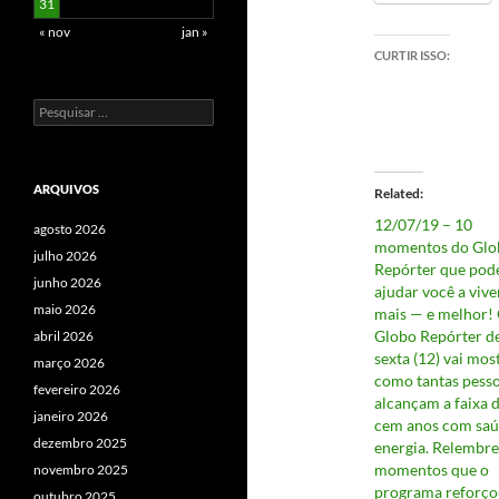
31
« nov
jan »
CURTIR ISSO:
Pesquisar
por:
ARQUIVOS
Related
12/07/19 – 10
agosto 2026
momentos do Glo
julho 2026
Repórter que po
junho 2026
ajudar você a vive
maio 2026
mais — e melhor!
Globo Repórter d
abril 2026
sexta (12) vai mos
março 2026
como tantas pess
fevereiro 2026
alcançam a faixa 
janeiro 2026
cem anos com saú
dezembro 2025
energia. Relembre
momentos que o
novembro 2025
programa reforço
outubro 2025