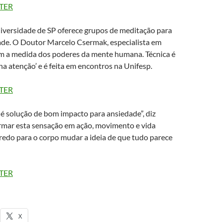
TER
versidade de SP oferece grupos de meditação para
ade. O Doutor Marcelo Csermak, especialista em
em a medida dos poderes da mente humana. Técnica é
a atenção’ e é feita em encontros na Unifesp.
TER
a é solução de bom impacto para ansiedade”, diz
rmar esta sensação em ação, movimento e vida
redo para o corpo mudar a ideia de que tudo parece
TER
X