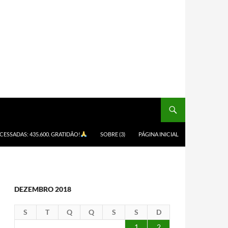
ACESSADAS: 435.600. GRATIDÃO!
SOBRE (3)
PÁGINA INICIAL
DEZEMBRO 2018
S
T
Q
Q
S
S
D
1
2