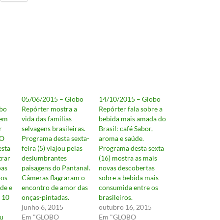
05/06/2015 – Globo
14/10/2015 – Globo
bo
Repórter mostra a
Repórter fala sobre a
dem
vida das famílias
bebida mais amada do
r
selvagens brasileiras.
Brasil: café Sabor,
 O
Programa desta sexta-
aroma e saúde.
esta
feira (5) viajou pelas
Programa desta sexta
trar
deslumbrantes
(16) mostra as mais
oas
paisagens do Pantanal.
novas descobertas
dos
Câmeras flagraram o
sobre a bebida mais
de e
encontro de amor das
consumida entre os
 10
onças-pintadas.
brasileiros.
junho 6, 2015
outubro 16, 2015
u
Em "GLOBO
Em "GLOBO