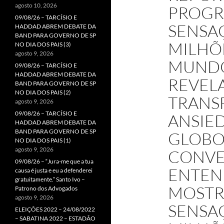
agosto 10, 2026
PROGR
09/08/26 – TARCÍSIO E
SENSA
HADDAD ABREM DEBATE DA
BAND PARA GOVERNO DE SP
MILHÕ
NO DIA DOS PAIS (3)
agosto 9, 2026
MUNDO
09/08/26 – TARCÍSIO E
HADDAD ABREM DEBATE DA
REVEL
BAND PARA GOVERNO DE SP
NO DIA DOS PAIS (2)
TRANS
agosto 9, 2026
09/08/26 – TARCÍSIO E
ANSIED
HADDAD ABREM DEBATE DA
BAND PARA GOVERNO DE SP
GLOBO
NO DIA DOS PAIS (1)
agosto 9, 2026
CONVE
09/08/26 – “Jura-me que a tua
ENTEN
causa é justa e eu a defenderei
gratuitamente.” Santo Ivo –
MOSTR
Patrono dos Advogados
agosto 9, 2026
SENSAÇ
ELEIÇÕES 2022 – 24/08/2022
– SABATINA 2022 – ESTADÃO