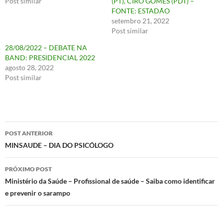
Post similar
(PT), CIRO GOMES (PDT) –
FONTE: ESTADÃO
setembro 21, 2022
Post similar
28/08/2022 – DEBATE NA
BAND: PRESIDENCIAL 2022
agosto 28, 2022
Post similar
Navegação
POST ANTERIOR
de
MINSAUDE – DIA DO PSICÓLOGO
posts
PRÓXIMO POST
Ministério da Saúde – Profissional de saúde – Saiba como identificar
e prevenir o sarampo