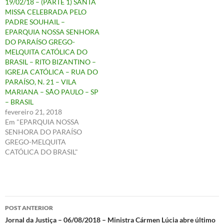
19/02/18 – (PARTE 1) SANTA
MISSA CELEBRADA PELO
PADRE SOUHAIL –
EPARQUIA NOSSA SENHORA
DO PARAÍSO GREGO-
MELQUITA CATÓLICA DO
BRASIL – RITO BIZANTINO –
IGREJA CATÓLICA – RUA DO
PARAÍSO, N. 21 – VILA
MARIANA – SÃO PAULO – SP
– BRASIL
fevereiro 21, 2018
Em "EPARQUIA NOSSA
SENHORA DO PARAÍSO
GREGO-MELQUITA
CATÓLICA DO BRASIL"
Navegação
POST ANTERIOR
de
Jornal da Justiça – 06/08/2018 – Ministra Cármen Lúcia abre último