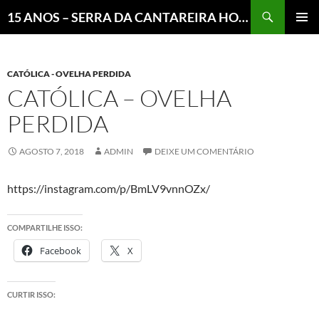
Pesquisar
15 ANOS – SERRA DA CANTAREIRA HOJE E COTIDIANO DO BRASIL E DO MUNDO
MENU
PRINCI
CATÓLICA - OVELHA PERDIDA
CATÓLICA – OVELHA
PERDIDA
AGOSTO 7, 2018
ADMIN
DEIXE UM COMENTÁRIO
https://instagram.com/p/BmLV9vnnOZx/
COMPARTILHE ISSO:
Facebook
X
CURTIR ISSO: