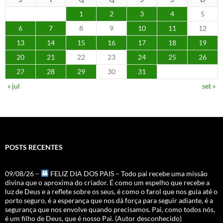
1
2
3
4
5
6
7
8
9
10
11
12
13
14
15
16
17
18
19
20
21
22
23
24
25
26
27
28
29
30
31
« jul
set »
POSTS RECENTES
09/08/26 –
FELIZ DIA DOS PAIS – Todo pai recebe uma missão
divina que o aproxima do criador. É como um espelho que recebe a
luz de Deus e a reflete sobre os seus, é como o farol que nos guia até o
porto seguro, é a esperança que nos dá força para seguir adiante, é a
segurança que nos envolve quando precisamos. Pai, como todos nós,
é um filho de Deus, que é nosso Pai. (Autor desconhecido)