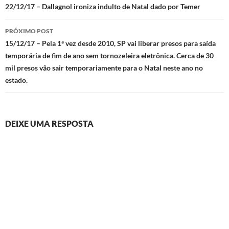
de
22/12/17 – Dallagnol ironiza indulto de Natal dado por Temer
posts
PRÓXIMO POST
15/12/17 – Pela 1ª vez desde 2010, SP vai liberar presos para saída
temporária de fim de ano sem tornozeleira eletrônica. Cerca de 30
mil presos vão sair temporariamente para o Natal neste ano no
estado.
DEIXE UMA RESPOSTA