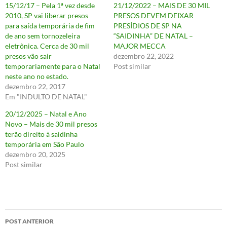
15/12/17 – Pela 1ª vez desde
21/12/2022 – MAIS DE 30 MIL
2010, SP vai liberar presos
PRESOS DEVEM DEIXAR
para saída temporária de fim
PRESÍDIOS DE SP NA
de ano sem tornozeleira
“SAIDINHA” DE NATAL –
eletrônica. Cerca de 30 mil
MAJOR MECCA
presos vão sair
dezembro 22, 2022
temporariamente para o Natal
Post similar
neste ano no estado.
dezembro 22, 2017
Em "INDULTO DE NATAL"
20/12/2025 – Natal e Ano
Novo – Mais de 30 mil presos
terão direito à saidinha
temporária em São Paulo
dezembro 20, 2025
Post similar
Navegação
POST ANTERIOR