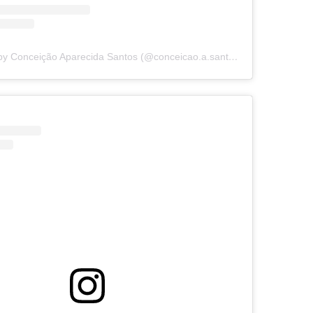
A post shared by Conceição Aparecida Santos (@conceicao.a.santos)