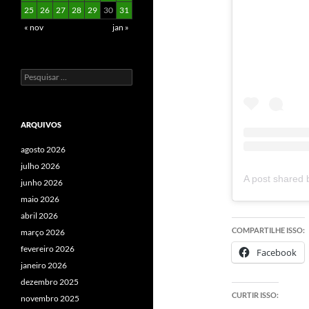
25
26
27
28
29
30
31
« nov
jan »
Pesquisar
por:
ARQUIVOS
agosto 2026
julho 2026
junho 2026
maio 2026
abril 2026
COMPARTILHE ISSO:
março 2026
fevereiro 2026
Facebook
janeiro 2026
dezembro 2025
CURTIR ISSO:
novembro 2025