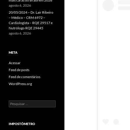
mais caras do Brasil em 2026
agosto 6, 2026
20/05/2024 – Dr. Lair Ribeiro
– Médico – CRM 6972 –
Cardiologista – RQE 29517 e
Nutrólogo RQE 29445
agosto 6, 2026
META
Acessar
Feed de posts
Feed de comentários
WordPress.org
Pesquisar
por:
IMPOSTÔMETRO