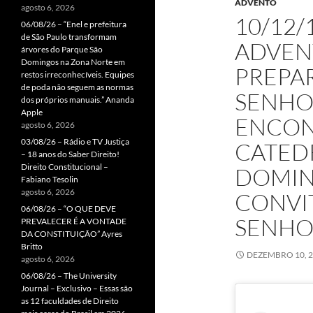
ADVENTO
agosto 6, 2026
10/12/
06/08/26 – “Enel e prefeitura
de São Paulo transformam
ADVEN
árvores do Parque São
Domingos na Zona Norte em
PREPA
restos irreconhecíveis. Equipes
de poda não seguem as normas
SENHO
dos próprios manuais.” Ananda
Apple
ENCON
agosto 6, 2026
03/08/26 – Rádio e TV Justiça
CATEDR
– 18 anos do Saber Direito!
Direito Constitucional –
DOMIN
Fabiano Tesolin
agosto 6, 2026
CONVIT
06/08/26 – “O QUE DEVE
SENHO
PREVALECER É A VONTADE
DA CONSTITUIÇÃO” Ayres
Britto
DEZEMBRO 10, 
agosto 6, 2026
06/08/26 – The University
Journal – Exclusivo – Essas são
as 12 faculdades de Direito