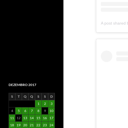
DEZEMBRO 2017
S
T
Q
Q
S
S
D
1
2
3
4
5
6
7
8
9
10
11
12
13
14
15
16
17
18
19
20
21
22
23
24