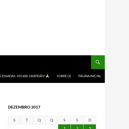
ACESSADAS: 435.600. GRATIDÃO!
SOBRE (3)
PÁGINA INICIAL
DEZEMBRO 2017
S
T
Q
Q
S
S
D
1
2
3