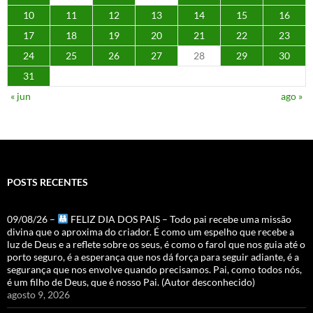
10
11
12
13
14
15
16
17
18
19
20
21
22
23
24
25
26
27
28
29
30
31
« jun
ago »
POSTS RECENTES
09/08/26 –
FELIZ DIA DOS PAIS – Todo pai recebe uma missão
divina que o aproxima do criador. É como um espelho que recebe a
luz de Deus e a reflete sobre os seus, é como o farol que nos guia até o
porto seguro, é a esperança que nos dá força para seguir adiante, é a
segurança que nos envolve quando precisamos. Pai, como todos nós,
é um filho de Deus, que é nosso Pai. (Autor desconhecido)
agosto 9, 2026