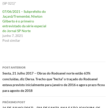
(SP 021)"
07/06/2021 – Subprefeito do
Jaçanã/Tremembé, Niwton
Gilberto é o primeiro
entrevistado da série especial
do Jornal SP Norte
junho 7, 2021
Post similar
Navegação
POST ANTERIOR
de
Sexta, 21 Julho 2017 – Obras do Rodoanel norte estão 63%
concluídas, diz Dersa. Trecho que “fecha” o traçado do Rodoanel
posts
estava previsto inicialmente para janeiro de 2016 e agora prazo ficou
para agosto de 2018
PRÓXIMO POST
26 DE JULHO (2017) – DIA DE SANTA ANA E SÃO JOAQUIM, OS