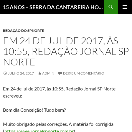
Pesquisar
15 ANOS – SERRA DA CANTAREIRA HOJE E COTIDIANO DO BRASIL E DO MUNDO
MENU
PRINCI
REDAÇÃO DO SPNORTE
EM 24 DE JUL DE 2017, ÀS
10:55, REDAÇÃO JORNAL SP
NORTE
JULHO 24, 2017
ADMIN
DEIXE UM COMENTÁRIO
Em 24 de jul de 2017, às 10:55, Redação Jornal SP Norte
escreveu:
Bom dia Conceição! Tudo bem?
Muito obrigado pelas correções. A matéria foi corrigida
(
https://www.jornalspnorte.com.br
).