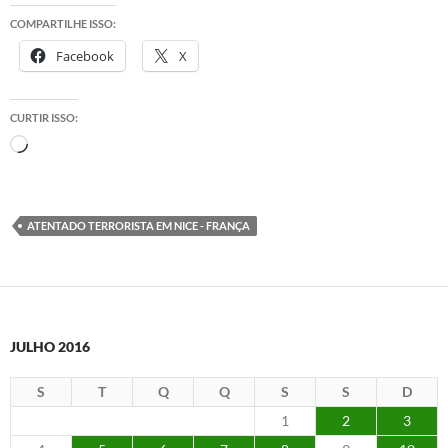
COMPARTILHE ISSO:
Facebook
X
CURTIR ISSO:
Carregando...
ATENTADO TERRORISTA EM NICE - FRANÇA
JULHO 2016
S
T
Q
Q
S
S
D
1
2
3