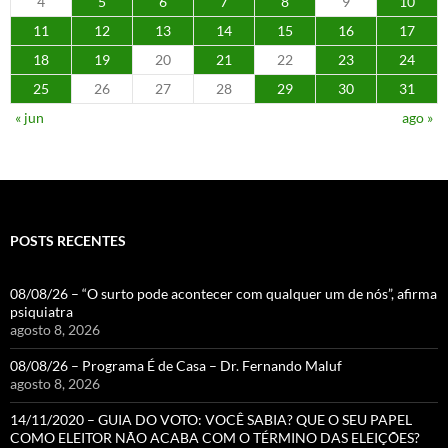
4
5
6
7
8
9
10
11
12
13
14
15
16
17
18
19
20
21
22
23
24
25
26
27
28
29
30
31
« jun
ago »
POSTS RECENTES
08/08/26 – “O surto pode acontecer com qualquer um de nós”, afirma
psiquiatra
agosto 8, 2026
08/08/26 – Programa É de Casa – Dr. Fernando Maluf
agosto 8, 2026
14/11/2020 – GUIA DO VOTO: VOCÊ SABIA? QUE O SEU PAPEL
COMO ELEITOR NÃO ACABA COM O TÉRMINO DAS ELEIÇÕES?