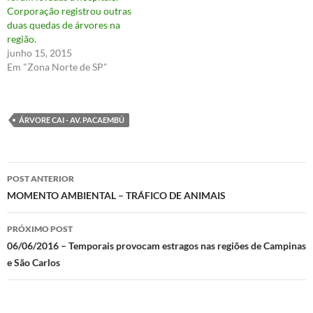
Corporação registrou outras
duas quedas de árvores na
região.
junho 15, 2015
Em "Zona Norte de SP"
ÁRVORE CAI - AV. PACAEMBÚ
Navegação
POST ANTERIOR
de
MOMENTO AMBIENTAL – TRÁFICO DE ANIMAIS
posts
PRÓXIMO POST
06/06/2016 – Temporais provocam estragos nas regiões de Campinas
e São Carlos