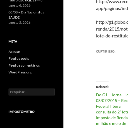
Nutrólogo RQE 29445
http://www.rece
agosto 6, 2026
app/paginas/ind
05/08 – Dia Nacional da
SAÚDE
http://g1.glob
agosto 5, 2026
renda/2015/noti
lote-de-restitui
META
Acessar
CURTIR ISSO:
Feed de posts
Feed de comentários
WordPress.org
Related
Pesquisar
Do G1 – Jornal Ho
por:
08/07/2015 – Rec
Federal libera
consulta do 2º lot
IMPOSTÔMETRO
Imposto de Renda
milhão e meio de