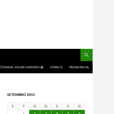
ACESSADAS: 435.600. GRATIDÃO!
SOBRE (3)
PÁGINA INICIAL
SETEMBRO 2015
S
T
Q
Q
S
S
D
1
2
3
4
5
6