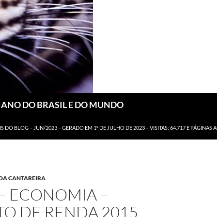
DIANO DO BRASIL E DO MUNDO
IS DO BLOG – JUN/2023 – GERADO EM 1º DE JULHO DE 2023 – VISITAS: 64.717 E PÁGINAS 
 DA CANTAREIRA
– ECONOMIA –
TO DE RENDA 2015