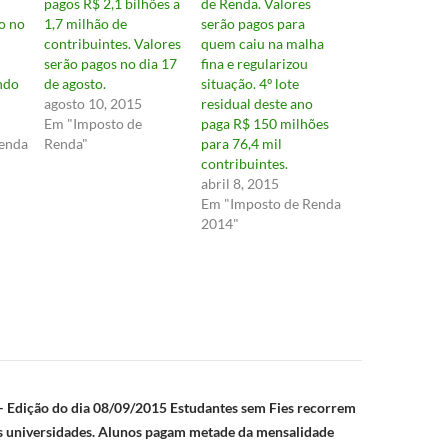
pagos R$ 2,1 bilhões a
de Renda. Valores
ão no
1,7 milhão de
serão pagos para
contribuintes. Valores
quem caiu na malha
serão pagos no dia 17
fina e regularizou
ndo
de agosto.
situação. 4º lote
agosto 10, 2015
residual deste ano
Em "Imposto de
paga R$ 150 milhões
enda
Renda"
para 76,4 mil
contribuintes.
abril 8, 2015
Em "Imposto de Renda
2014"
ão
 Edição do dia 08/09/2015 Estudantes sem Fies recorrem
s universidades. Alunos pagam metade da mensalidade