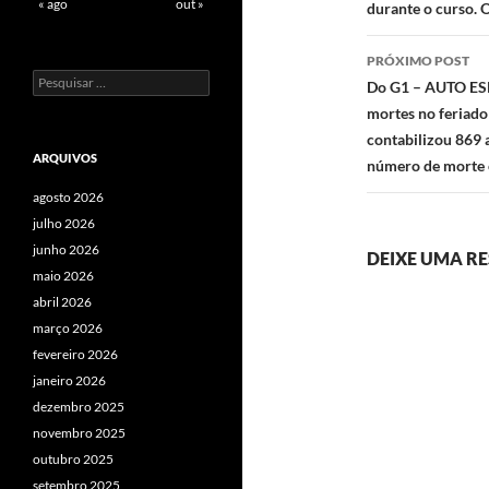
« ago
out »
durante o curso. 
PRÓXIMO POST
Pesquisar
Do G1 – AUTO ESP
por:
mortes no feriado
contabilizou 869 a
ARQUIVOS
número de morte e
agosto 2026
julho 2026
junho 2026
DEIXE UMA R
maio 2026
abril 2026
março 2026
fevereiro 2026
janeiro 2026
dezembro 2025
novembro 2025
outubro 2025
setembro 2025