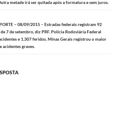
Outra metade irá ser quitada após a formatura e sem juros.
ORTE – 08/09/2015 – Estradas federais registram 92
 de 7 de setembro, diz PRF. Polícia Rodoviária Federal
cidentes e 1.307 feridos. Minas Gerais registrou o maior
 acidentes graves.
ESPOSTA