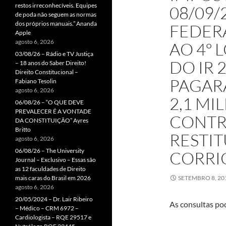
restos irreconhecíveis. Equipes
08/09/
de poda não seguem as normas
dos próprios manuais.” Ananda
FEDER
Apple
agosto 6, 2026
AO 4º 
03/08/26 – Rádio e TV Justiça
DO IR 
– 18 anos do Saber Direito!
Direito Constitucional –
PAGARÁ
Fabiano Tesolin
agosto 6, 2026
2,1 MI
06/08/26 – “O QUE DEVE
PREVALECER É A VONTADE
CONTR
DA CONSTITUIÇÃO” Ayres
Britto
RESTIT
agosto 6, 2026
06/08/26 – The University
CORRIG
Journal – Exclusivo – Essas são
as 12 faculdades de Direito
mais caras do Brasil em 2026
SETEMBRO 8, 20
agosto 6, 2026
20/05/2024 – Dr. Lair Ribeiro
As consultas pod
– Médico – CRM 6972 –
Cardiologista – RQE 29517 e