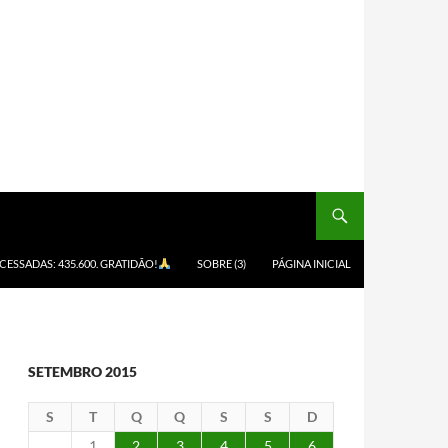
ACESSADAS: 435.600. GRATIDÃO!
SOBRE (3)
PÁGINA INICIAL
SETEMBRO 2015
S
T
Q
Q
S
S
D
1
2
3
4
5
6