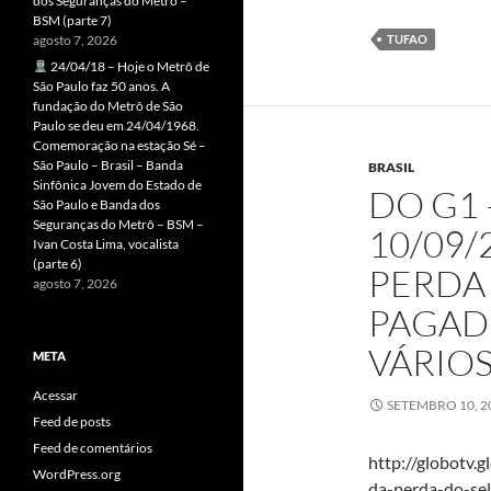
dos Seguranças do Metrô –
BSM (parte 7)
agosto 7, 2026
TUFAO
24/04/18 – Hoje o Metrô de
São Paulo faz 50 anos. A
fundação do Metrô de São
Paulo se deu em 24/04/1968.
Comemoração na estação Sé –
São Paulo – Brasil – Banda
BRASIL
Sinfônica Jovem do Estado de
DO G1 
São Paulo e Banda dos
Seguranças do Metrô – BSM –
10/09/
Ivan Costa Lima, vocalista
(parte 6)
PERDA
agosto 7, 2026
PAGAD
VÁRIO
META
Acessar
SETEMBRO 10, 2
Feed de posts
Feed de comentários
http://globotv.g
WordPress.org
da-perda-do-se