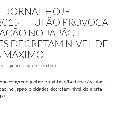
– JORNAL HOJE –
2015 – TUFÃO PROVOCA
AÇÃO NO JAPÃO E
ES DECRETAM NÍVEL DE
A MÁXIMO
015
DEIXE UM COMENTÁRIO
globo.com/rede-globo/jornal-hoje/t/edicoes/v/tufao-
ao-no-japao-e-cidades-decretam-nivel-de-alerta-
37/