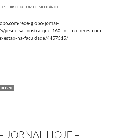
015
DEIXE UM COMENTÁRIO
globo.com/rede-globo/jornal-
s/v/pesquisa-mostra-que-160-mil-mulheres-com-
s-estao-na-faculdade/4457515/
 DOS 50
– JORNAL HOJE –