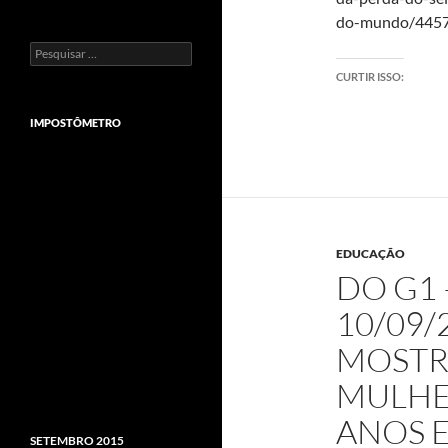
do-mundo/445
Pesquisar
por:
CURTIR ISSO:
IMPOSTÔMETRO
EDUCAÇÃO
DO G1 
10/09/
MOSTRA
MULHE
ANOS 
SETEMBRO 2015