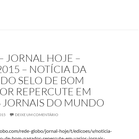
– JORNAL HOJE –
2015 – NOTÍCIA DA
 DO SELO DE BOM
OR REPERCUTE EM
S JORNAIS DO MUNDO
015
DEIXE UM COMENTÁRIO
lobo.com/rede-globo/jornal-hoje/t/edicoes/v/noticia-
lo-de-bom-pagador-repercute-em-varios-jornais-