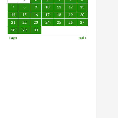
7
8
9
10
11
12
13
14
15
16
17
18
19
20
21
22
23
24
25
26
27
28
29
30
« ago
out »