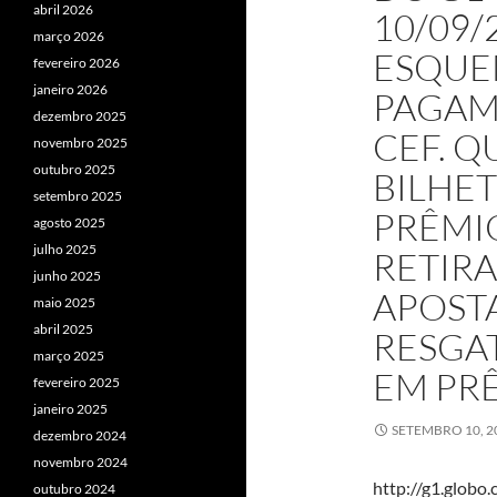
abril 2026
10/09/
março 2026
ESQUE
fevereiro 2026
janeiro 2026
PAGAM
dezembro 2025
CEF. 
novembro 2025
outubro 2025
BILHET
setembro 2025
PRÊMI
agosto 2025
julho 2025
RETIRA
junho 2025
APOST
maio 2025
abril 2025
RESGAT
março 2025
EM PR
fevereiro 2025
janeiro 2025
SETEMBRO 10, 2
dezembro 2024
novembro 2024
http://g1.globo
outubro 2024