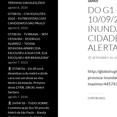
JAPÃO
TÉRMINO DAS ELEIÇÕES?
DO G1 
agosto 8, 2026
07/08/26 – CNN ELEIÇÕES
10/09/
2026 – ENTREVISTAS COM
CANDIDATOS SÃO PAULO
INUND
agosto 8, 2026
07/08/26 – TV BRASIL – SEM
CIDAD
CENSURA – RODRIGO
ALVAREZ – “NOSSA
ALERT
SENHORA APARECIDA
ESCOLHEU A SUA COR, ELA
ESCOLHEU SER BRASILEIRA”
SETEMBRO 10, 2
agosto 7, 2026
07/08/26 – Em SP você
http://globotv.
desembarca do metrô e dá de
provoca-inundac
cara com um show ao vivo
dentro da estação. Próximo
maximo/44574
show 27/08, 18h30, metrô
Santana
agosto 7, 2026
CURTIR ISSO:
24/04/18 – TUDO SOBRE:
Comemoração dos 50 anos do
Metrô de São Paulo – Banda