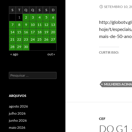
SETEMBRO 10, 2
S
T
Q
Q
S
S
D
1
2
3
4
5
6
http://globotv.
7
8
9
10
11
12
13
hoje/t/especiai
14
15
16
17
18
19
20
mais-de-50-ano
21
22
23
24
25
26
27
28
29
30
CURTIR ISSO:
« ago
out »
Pesquisar
por:
MULHERES ACIMA
ARQUIVOS
agosto 2026
julho 2026
CEF
junho 2026
DO G1 
maio 2026