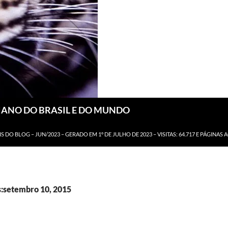
DIANO DO BRASIL E DO MUNDO
IS DO BLOG – JUN/2023 – GERADO EM 1º DE JULHO DE 2023 – VISITAS: 64.717 E PÁGINAS 
s:setembro 10, 2015