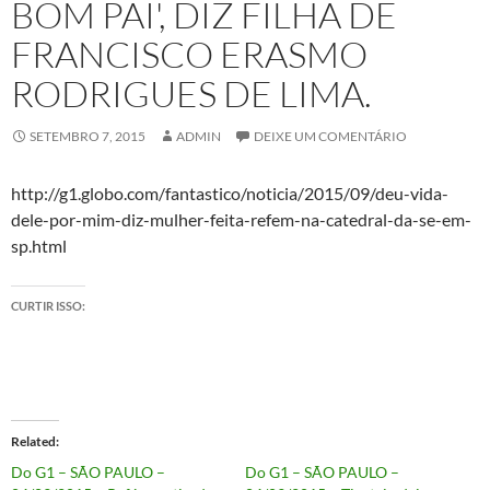
BOM PAI', DIZ FILHA DE
FRANCISCO ERASMO
RODRIGUES DE LIMA.
SETEMBRO 7, 2015
ADMIN
DEIXE UM COMENTÁRIO
http://g1.globo.com/fantastico/noticia/2015/09/deu-vida-
dele-por-mim-diz-mulher-feita-refem-na-catedral-da-se-em-
sp.html
CURTIR ISSO:
Related
Do G1 – SÃO PAULO –
Do G1 – SÃO PAULO –