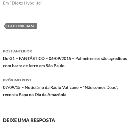
Em "Diogo Hypolito"
CATEDRAL DA SÉ
Navegação
POST ANTERIOR
de
Do G1 – FANTÁSTICO – 06/09/2015 – Palmeirenses são agredidos
com barra de ferro em São Paulo
posts
PRÓXIMO POST
07/09/15 – Noticiário da Rádio Vaticano – "Não somos Deus",
recorda Papa no Dia da Amazônia
DEIXE UMA RESPOSTA