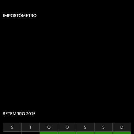
IMPOSTÔMETRO
SETEMBRO 2015
S
T
Q
Q
S
S
D