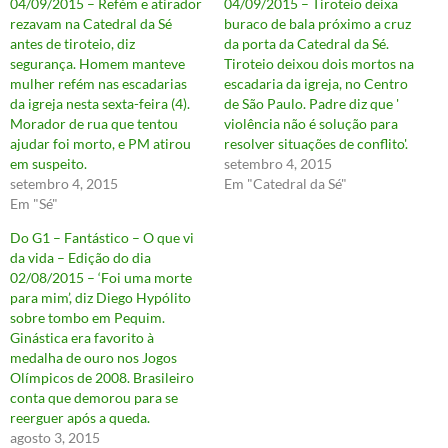
04/09/2015 – Refém e atirador
04/09/2015 – Tiroteio deixa
rezavam na Catedral da Sé
buraco de bala próximo a cruz
antes de tiroteio, diz
da porta da Catedral da Sé.
segurança. Homem manteve
Tiroteio deixou dois mortos na
mulher refém nas escadarias
escadaria da igreja, no Centro
da igreja nesta sexta-feira (4).
de São Paulo. Padre diz que '
Morador de rua que tentou
violência não é solução para
ajudar foi morto, e PM atirou
resolver situações de conflito'.
em suspeito.
setembro 4, 2015
setembro 4, 2015
Em "Catedral da Sé"
Em "Sé"
Do G1 – Fantástico – O que vi
da vida – Edição do dia
02/08/2015 – ‘Foi uma morte
para mim’, diz Diego Hypólito
sobre tombo em Pequim.
Ginástica era favorito à
medalha de ouro nos Jogos
Olímpicos de 2008. Brasileiro
conta que demorou para se
reerguer após a queda.
agosto 3, 2015