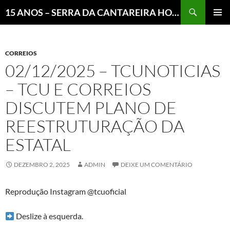
Pesquisar
15 ANOS – SERRA DA CANTAREIRA HOJE E COTIDIANO DO BRASIL E DO MUNDO
MENU
PRINCI
CORREIOS
02/12/2025 – TCUNOTICIAS
– TCU E CORREIOS
DISCUTEM PLANO DE
REESTRUTURAÇÃO DA
ESTATAL
DEZEMBRO 2, 2025
ADMIN
DEIXE UM COMENTÁRIO
Reprodução Instagram @tcuoficial
Deslize à esquerda.