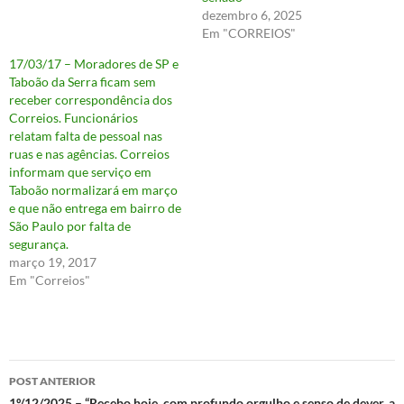
dezembro 6, 2025
Em "CORREIOS"
17/03/17 – Moradores de SP e
Taboão da Serra ficam sem
receber correspondência dos
Correios. Funcionários
relatam falta de pessoal nas
ruas e nas agências. Correios
informam que serviço em
Taboão normalizará em março
e que não entrega em bairro de
São Paulo por falta de
segurança.
março 19, 2017
Em "Correios"
Navegação
POST ANTERIOR
1º/12/2025 – “Recebo hoje, com profundo orgulho e senso de dever, a