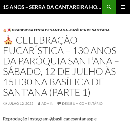
Pesquisar
15 ANOS – SERRA DA CANTAREIRA HOJE E COTIDIANO DO BRASIL E DO MUNDO
MENU
PRINCI
GRANDIOSA FESTA DE SANT’ANA - BASÍLICA DE SANT’ANA
CELEBRAÇÃO
EUCARÍSTICA – 130 ANOS
DA PARÓQUIA SANT’ANA –
SÁBADO, 12 DE JULHO ÀS
15H30 NA BASÍLICA DE
SANT’ANA (PARTE 1)
JULHO 12, 2025
ADMIN
DEIXE UM COMENTÁRIO
Reprodução Instagram @basilicadesantanasp e