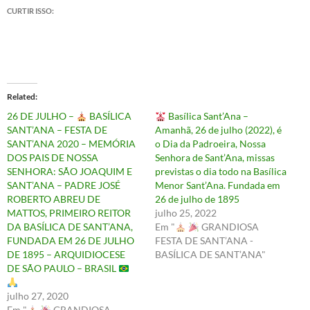
CURTIR ISSO:
Related
26 DE JULHO –
BASÍLICA
Basílica Sant’Ana –
SANT’ANA – FESTA DE
Amanhã, 26 de julho (2022), é
SANT’ANA 2020 – MEMÓRIA
o Dia da Padroeira, Nossa
DOS PAIS DE NOSSA
Senhora de Sant’Ana, missas
SENHORA: SÃO JOAQUIM E
previstas o dia todo na Basílica
SANT’ANA – PADRE JOSÉ
Menor Sant’Ana. Fundada em
ROBERTO ABREU DE
26 de julho de 1895
MATTOS, PRIMEIRO REITOR
julho 25, 2022
DA BASÍLICA DE SANT’ANA,
Em "
GRANDIOSA
FUNDADA EM 26 DE JULHO
FESTA DE SANT’ANA -
DE 1895 – ARQUIDIOCESE
BASÍLICA DE SANT’ANA"
DE SÃO PAULO – BRASIL
julho 27, 2020
Em "
GRANDIOSA