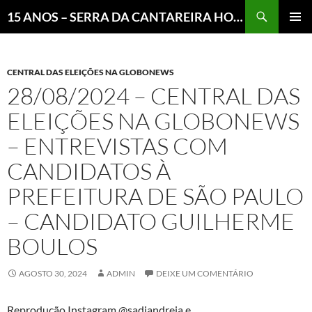
Pesquisar
15 ANOS – SERRA DA CANTAREIRA HOJE E COTIDIANO DO BRASIL E DO MUNDO
MENU
PRINCI
CENTRAL DAS ELEIÇÕES NA GLOBONEWS
28/08/2024 – CENTRAL DAS
ELEIÇÕES NA GLOBONEWS
– ENTREVISTAS COM
CANDIDATOS À
PREFEITURA DE SÃO PAULO
– CANDIDATO GUILHERME
BOULOS
AGOSTO 30, 2024
ADMIN
DEIXE UM COMENTÁRIO
Reprodução Instagram @sadiandreia e