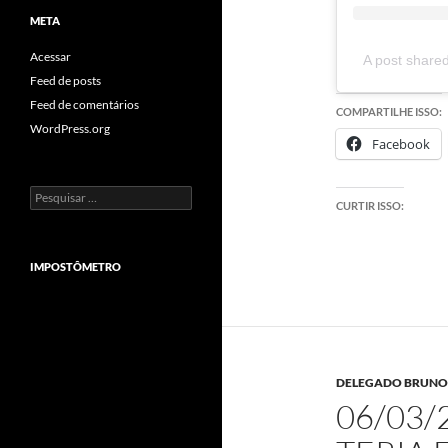
META
Acessar
A post shared
Feed de posts
Feed de comentários
COMPARTILHE ISSO:
WordPress.org
Facebook
Pesquisar
CURTIR ISSO:
por:
IMPOSTÔMETRO
DELEGADO BRUNO L
06/03/