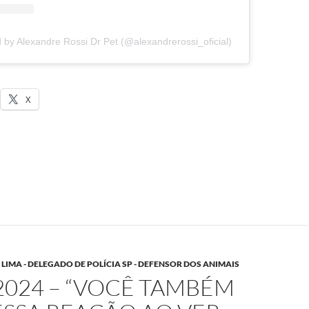
 by Alexandre Rossi Dr Pet (@alexandrerossi_oficial)
X
IMA - DELEGADO DE POLÍCIA SP - DEFENSOR DOS ANIMAIS
2024 – “VOCÊ TAMBÉM