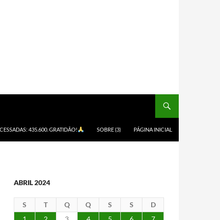
ACESSADAS: 435.600. GRATIDÃO!
SOBRE (3)
PÁGINA INICIAL
ABRIL 2024
S
T
Q
Q
S
S
D
1
2
3
4
5
6
7