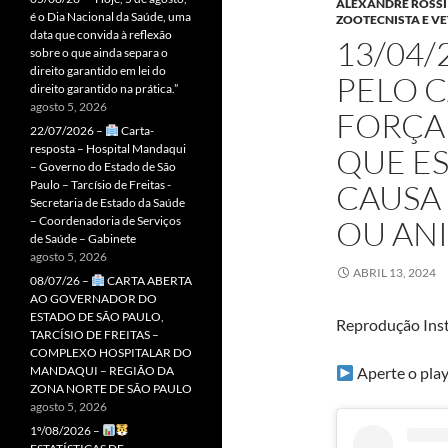
ALEXANDRE ROSSI 
é o Dia Nacional da Saúde, uma
ZOOTECNISTA E V
data que convida à reflexão
13/04/
sobre o que ainda separa o
direito garantido em lei do
PELO C
direito garantido na prática.”
agosto 5, 2026
FORÇA
22/07/2026 –
Carta-
resposta – Hospital Mandaqui
QUE E
– Governo do Estado de São
Paulo – Tarcísio de Freitas -
CAUSA
Secretaria de Estado da Saúde
– Coordenadoria de Serviços
OU ANI
de Saúde – Gabinete
agosto 5, 2026
ABRIL 13, 2024
08/07/26 –
CARTA ABERTA
AO GOVERNADOR DO
ESTADO DE SÃO PAULO,
Reprodução Inst
TARCÍSIO DE FREITAS –
COMPLEXO HOSPITALAR DO
MANDAQUI – REGIÃO DA
Aperte o play
ZONA NORTE DE SÃO PAULO
agosto 5, 2026
1º/08/2026 –