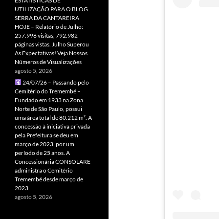
ESTATÍSTICAS DE
UTILIZAÇÃO PARA O BLOG
SERRA DA CANTAREIRA
HOJE – Relatório de Julho:
257.998 visitas, 792.982
páginas vistas. Julho Superou
As Expectativas! Veja Nossos
Números de Visualizações
agosto 5, 2026
24/07/26 – Passando pelo
Cemitério do Tremembé –
Fundado em 1933 na Zona
Norte de São Paulo, possui
uma área total de 80.212 m². A
concessão à iniciativa privada
pela Prefeitura se deu em
março de 2023, por um
período de 25 anos. A
Concessionária CONSOLARE
administra o Cemitério
Tremembé desde março de
2023
agosto 5, 2026