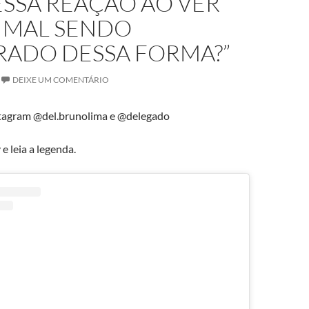
ESSA REAÇÃO AO VER
IMAL SENDO
RADO DESSA FORMA?”
DEIXE UM COMENTÁRIO
tagram @del.brunolima e @delegado
e leia a legenda.