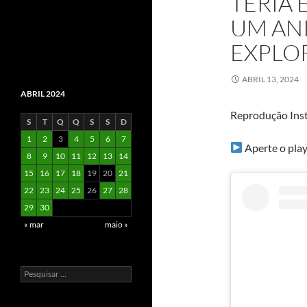
TERIA 
UM AN
EXPLO
ABRIL 13, 2024
ABRIL 2024
Reprodução Ins
S
T
Q
Q
S
S
D
1
2
3
4
5
6
7
Aperte o play 
8
9
10
11
12
13
14
15
16
17
18
19
20
21
22
23
24
25
26
27
28
29
30
« mar
maio »
Pesquisar
por: