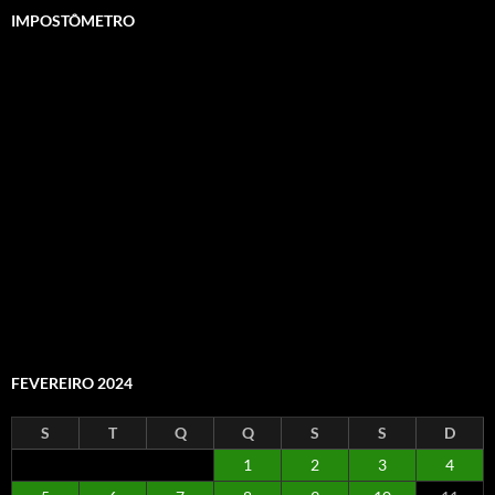
IMPOSTÔMETRO
FEVEREIRO 2024
S
T
Q
Q
S
S
D
1
2
3
4