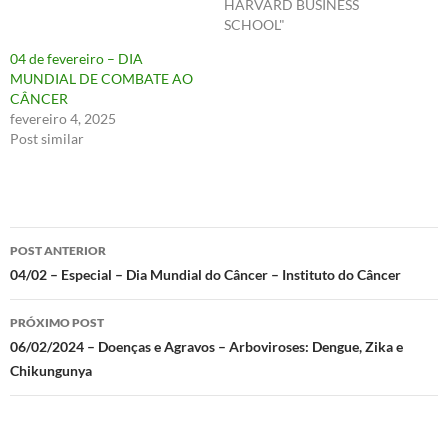
HARVARD BUSINESS
SCHOOL"
04 de fevereiro – DIA
MUNDIAL DE COMBATE AO
CÂNCER
fevereiro 4, 2025
Post similar
Navegação
POST ANTERIOR
de
04/02 – Especial – Dia Mundial do Câncer – Instituto do Câncer
posts
PRÓXIMO POST
06/02/2024 – Doenças e Agravos – Arboviroses: Dengue, Zika e
Chikungunya