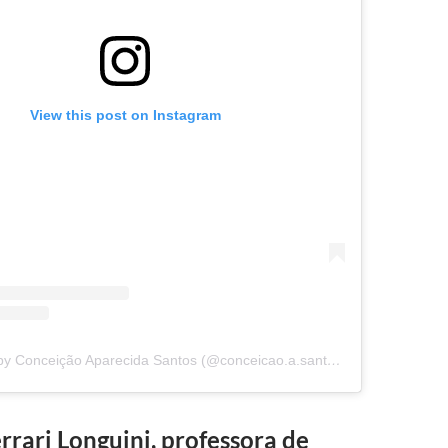
View this post on Instagram
A post shared by Conceição Aparecida Santos (@conceicao.a.santos)
rari Longuini, professora de