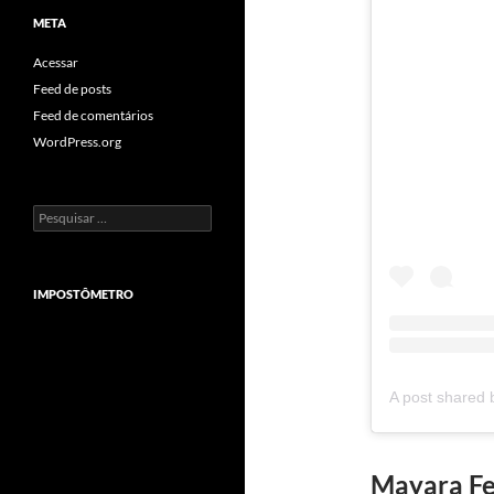
META
Acessar
Feed de posts
Feed de comentários
WordPress.org
Pesquisar
por:
IMPOSTÔMETRO
Mayara Fer