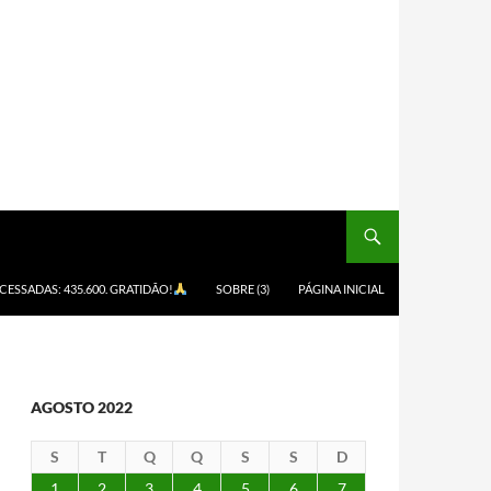
ACESSADAS: 435.600. GRATIDÃO!
SOBRE (3)
PÁGINA INICIAL
AGOSTO 2022
S
T
Q
Q
S
S
D
1
2
3
4
5
6
7