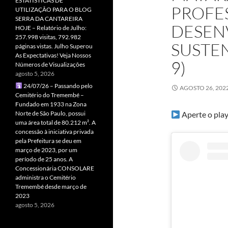
ESTATÍSTICAS DE
PROFES
UTILIZAÇÃO PARA O BLOG
SERRA DA CANTAREIRA
DESEN
HOJE – Relatório de Julho:
257.998 visitas, 792.982
SUSTEN
páginas vistas. Julho Superou
As Expectativas! Veja Nossos
9)
Números de Visualizações
agosto 5, 2026
24/07/26 – Passando pelo
AGOSTO 26, 202
Cemitério do Tremembé –
Fundado em 1933 na Zona
Norte de São Paulo, possui
Aperte o play
uma área total de 80.212 m². A
concessão à iniciativa privada
pela Prefeitura se deu em
março de 2023, por um
período de 25 anos. A
Concessionária CONSOLARE
administra o Cemitério
Tremembé desde março de
2023
agosto 5, 2026