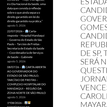
ESTADÃ
é o Dia Nacional da Saúde, uma
CANDI
data que convida à reflexão
sobre o que ainda separa o
GOVERN
direito garantido em lei do
direito garantido na prática.”
GOMES 
agosto 5, 2026
22/07/2026 –
Carta-
CANDI
resposta – Hospital Mandaqui
– Governo do Estado de São
REPUB
Paulo – Tarcísio de Freitas -
Secretaria de Estado da Saúde
DE SP, 
– Coordenadoria de Serviços
de Saúde – Gabinete
SERÁ 
agosto 5, 2026
08/07/26 –
CARTA ABERTA
QUEST
AO GOVERNADOR DO
ESTADO DE SÃO PAULO,
JORNA
TARCÍSIO DE FREITAS –
COMPLEXO HOSPITALAR DO
VENCES
MANDAQUI – REGIÃO DA
ZONA NORTE DE SÃO PAULO
CAROLI
agosto 5, 2026
MAYARA
1º/08/2026 –