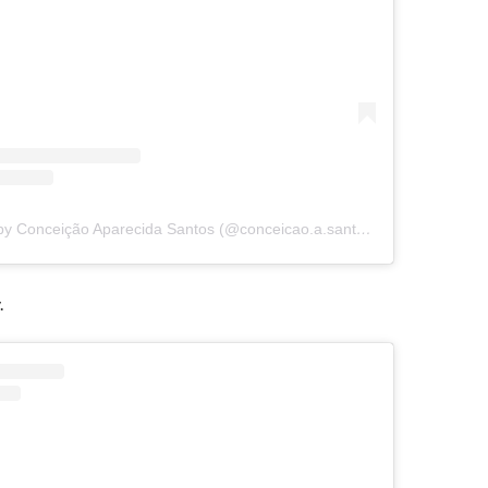
A post shared by Conceição Aparecida Santos (@conceicao.a.santos)
.