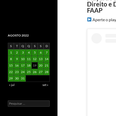
Direito e
FAAP
Aperte o play
AGOSTO 2022
S
T
Q
Q
S
S
D
1
2
3
4
5
6
7
8
9
10
11
12
13
14
15
16
17
18
19
20
21
22
23
24
25
26
27
28
29
30
31
« jul
set »
Pesquisar
por: