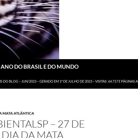
DIANO DO BRASIL E DO MUNDO
IS DO BLOG – JUN/2023 – GERADO EM 1º DE JULHO DE 2023 – VISITAS: 64.717 E PÁGINAS 
DA MATA ATLÂNTICA
ENTALSP – 27 DE
 DIA DA MATA