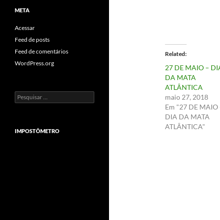
META
Acessar
Feed de posts
Feed de comentários
Related
WordPress.org
27 DE MAIO – DI
DA MATA
ATLÂNTICA
Pesquisar
maio 27, 2018
por:
Em "27 DE MAIO 
DIA DA MATA
ATLÂNTICA"
IMPOSTÔMETRO