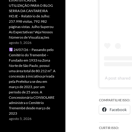
ESTATÍSTICAS DE
UTILIZAÇÃO PARA O BLOG
SERRA DA CANTAREIRA
HOJE – Relatório de Julho:
257.998 visitas, 792.982
páginas vistas. Julho Superou
As Expectativas! Veja Nossos
Números de Visualizações
agosto 5, 2026
24/07/26 – Passando pelo
Cemitério do Tremembé –
Fundado em 1933 na Zona
Norte de São Paulo, possui
uma área total de 80.212 m². A
concessão à iniciativa privada
A post shared
pela Prefeitura se deu em
março de 2023, por um
período de 25 anos. A
Concessionária CONSOLARE
COMPARTILHE ISSO:
administra o Cemitério
Tremembé desde março de
Facebook
2023
agosto 5, 2026
CURTIR ISSO: