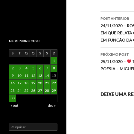
Navegaç
POST ANTERIOR
de
24/11/2020 – R
EM QUE RELATA
posts
EM FUNÇÃO DA 
NOVEMBRO 2020
S
T
Q
Q
S
S
D
PRÓXIMO POST
1
25/11/2020 –
2
3
4
5
6
7
8
POESIA – MIGUE
9
10
11
12
13
14
15
16
17
18
19
20
21
22
23
24
25
26
27
28
29
DEIXE UMA R
30
« out
dez »
Pesquisar
por: