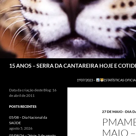
Pesquisar
15 ANOS – SERRA DA CANTAREIRA HOJE E COTI
1º/07/2023 –
ESTATÍSTICAS OFICIA
Data da criação deste Blog: 16
de abril de 2011
POSTS RECENTES
27 DE MAIO - DIA 
05/08 – Dia Nacional da
PMAMBI
SAÚDE
agosto 5, 2026
MAIO –
05/08/26 – “Hoje, 5 de agosto,