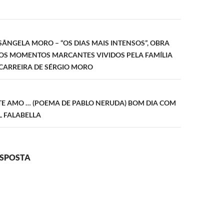
ão
OSÂNGELA MORO – “OS DIAS MAIS INTENSOS”, OBRA
 OS MOMENTOS MARCANTES VIVIDOS PELA FAMÍLIA
CARREIRA DE SÉRGIO MORO
TE AMO … (POEMA DE PABLO NERUDA) BOM DIA COM
L FALABELLA
ESPOSTA