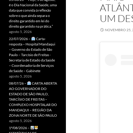
ATLÂNT
é o Dia Nacional da Saúde, uma
data que convida à reflexão
UM DES
sobre o que ainda separa o
direito garantido em lei do
direito garantido na prática.”
NOVEMBRO 25, 
agosto 5, 2026
22/07/2026 –
Carta-
resposta – Hospital Mandaqui
– Governo do Estado de São
Paulo – Tarcísio de Freitas -
Secretaria de Estado da Saúde
– Coordenadoria de Serviços
de Saúde – Gabinete
agosto 5, 2026
08/07/26 –
CARTA ABERTA
AO GOVERNADOR DO
ESTADO DE SÃO PAULO,
TARCÍSIO DE FREITAS –
COMPLEXO HOSPITALAR DO
MANDAQUI – REGIÃO DA
ZONA NORTE DE SÃO PAULO
agosto 5, 2026
1º/08/2026 –