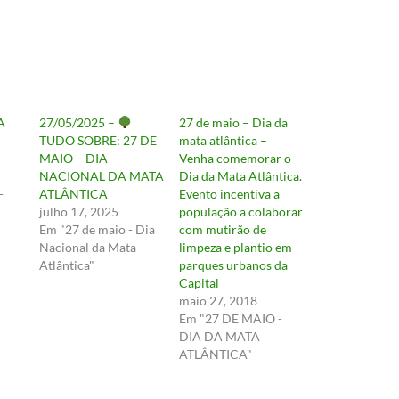
A
27/05/2025 –
27 de maio – Dia da
TUDO SOBRE: 27 DE
mata atlântica –
MAIO – DIA
Venha comemorar o
NACIONAL DA MATA
Dia da Mata Atlântica.
-
ATLÂNTICA
Evento incentiva a
julho 17, 2025
população a colaborar
Em "27 de maio - Dia
com mutirão de
Nacional da Mata
limpeza e plantio em
Atlântica"
parques urbanos da
Capital
maio 27, 2018
Em "27 DE MAIO -
DIA DA MATA
ATLÂNTICA"