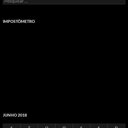
por:
IMPOSTÔMETRO
JUNHO 2018
S
T
Q
Q
S
S
D