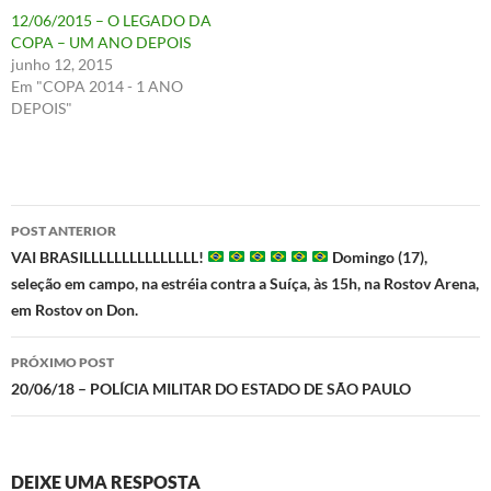
12/06/2015 – O LEGADO DA
COPA – UM ANO DEPOIS
junho 12, 2015
Em "COPA 2014 - 1 ANO
DEPOIS"
Navegação
POST ANTERIOR
de
VAI BRASILLLLLLLLLLLLLLL!
Domingo (17),
seleção em campo, na estréia contra a Suíça, às 15h, na Rostov Arena,
posts
em Rostov on Don.
PRÓXIMO POST
20/06/18 – POLÍCIA MILITAR DO ESTADO DE SÃO PAULO
DEIXE UMA RESPOSTA