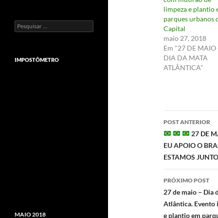
limpeza e plantio
parques urbanos 
Pesquisar
Capital
por:
maio 27, 2018
Em "27 DE MAIO 
DIA DA MATA
IMPOSTÔMETRO
ATLÂNTICA"
Navegaç
POST ANTERIOR
de
27 DE M
EU APOIO O BRAS
posts
ESTAMOS JUNTOS
PRÓXIMO POST
27 de maio – Dia 
Atlântica. Evento
MAIO 2018
e plantio em parq