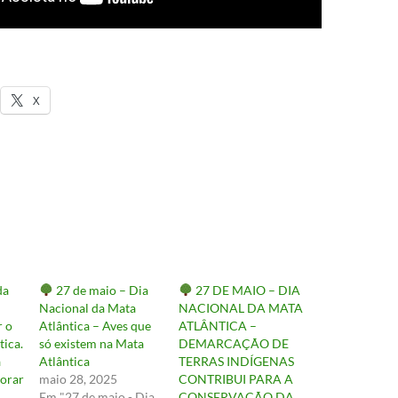
X
da
27 de maio – Dia
27 DE MAIO – DIA
Nacional da Mata
NACIONAL DA MATA
 o
Atlântica – Aves que
ATLÂNTICA –
tica.
só existem na Mata
DEMARCAÇÃO DE
a
Atlântica
TERRAS INDÍGENAS
borar
maio 28, 2025
CONTRIBUI PARA A
Em "27 de maio - Dia
CONSERVAÇÃO DA