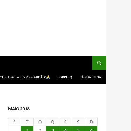
ACESSADAS: 435.600. GRATIDÃO!
SOBRE (3)
PÁGINA INICIAL
MAIO 2018
S
T
Q
Q
S
S
D
1
2
3
4
5
6