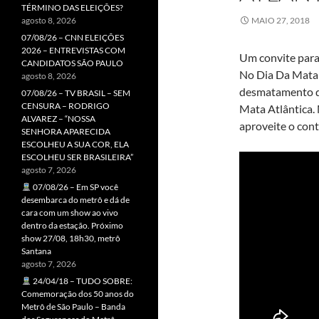
TÉRMINO DAS ELEIÇÕES?
agosto 8, 2026
MAIO 27, 2018
07/08/26 – CNN ELEIÇÕES
2026 – ENTREVISTAS COM
Um convite para 
CANDIDATOS SÃO PAULO
No Dia Da Mata 
agosto 8, 2026
desmatamento d
07/08/26 – TV BRASIL – SEM
CENSURA – RODRIGO
Mata Atlântica. 
ALVAREZ – “NOSSA
aproveite o cont
SENHORA APARECIDA
ESCOLHEU A SUA COR, ELA
ESCOLHEU SER BRASILEIRA”
agosto 7, 2026
07/08/26 – Em SP você
desembarca do metrô e dá de
cara com um show ao vivo
dentro da estação. Próximo
show 27/08, 18h30, metrô
Santana
agosto 7, 2026
24/04/18 – TUDO SOBRE:
Comemoração dos 50 anos do
Metrô de São Paulo – Banda