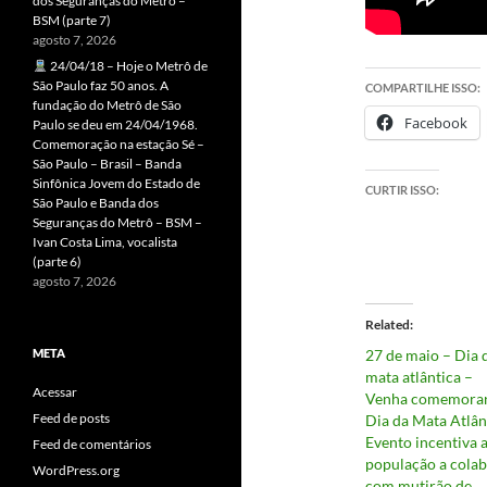
dos Seguranças do Metrô –
BSM (parte 7)
agosto 7, 2026
24/04/18 – Hoje o Metrô de
São Paulo faz 50 anos. A
COMPARTILHE ISSO:
fundação do Metrô de São
Facebook
Paulo se deu em 24/04/1968.
Comemoração na estação Sé –
São Paulo – Brasil – Banda
Sinfônica Jovem do Estado de
CURTIR ISSO:
São Paulo e Banda dos
Seguranças do Metrô – BSM –
Ivan Costa Lima, vocalista
(parte 6)
agosto 7, 2026
Related
META
27 de maio – Dia 
mata atlântica –
Acessar
Venha comemorar
Feed de posts
Dia da Mata Atlân
Evento incentiva 
Feed de comentários
população a cola
WordPress.org
com mutirão de