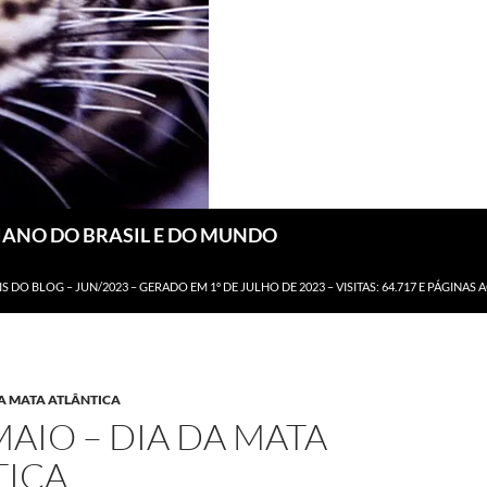
DIANO DO BRASIL E DO MUNDO
IS DO BLOG – JUN/2023 – GERADO EM 1º DE JULHO DE 2023 – VISITAS: 64.717 E PÁGINAS 
DA MATA ATLÂNTICA
MAIO – DIA DA MATA
TICA