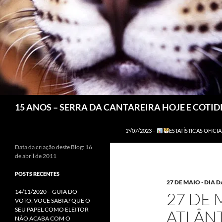
Pesquisar
15 ANOS – SERRA DA CANTAREIRA HOJE E COTI
1º/07/2023 –
ESTATÍSTICAS OFICIA
Data da criação deste Blog: 16
de abril de 2011
POSTS RECENTES
27 DE MAIO - DIA 
14/11/2020 – GUIA DO
27 DE 
VOTO: VOCÊ SABIA? QUE O
SEU PAPEL COMO ELEITOR
ATLÂN
NÃO ACABA COM O