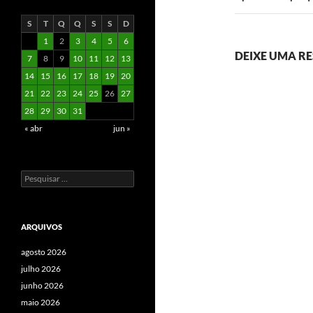
S
T
Q
Q
S
S
D
1
2
3
4
5
6
DEIXE UMA R
7
8
9
10
11
12
13
14
15
16
17
18
19
20
21
22
23
24
25
26
27
28
29
30
31
« abr
jun »
Pesquisar
por:
ARQUIVOS
agosto 2026
julho 2026
junho 2026
maio 2026