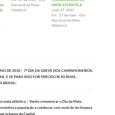
 em
Nacional da Mata
MATA ATLÂNTICA
da
Atlântica"
maio 27, 2025
Em "27 de maio - Dia
Nacional da Mata
-
Atlântica"
ão
AIO DE 2018 – 7º DIA DA GREVE DOS CAMINHONEIROS.
IL, E SE PARA ISSO FOR PRECISO IR ÀS RUAS,
 BRASIL!
da mata atlântica – Venha comemorar o Dia da Mata
 incentiva a população a colaborar com mutirão de limpeza
ues urbanos da Capital