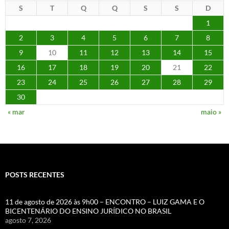
S
T
Q
Q
S
S
D
1
2
3
4
5
6
7
8
9
10
11
12
13
14
15
16
17
18
19
20
21
22
23
24
25
26
27
28
29
30
« mar
maio »
POSTS RECENTES
11 de agosto de 2026 às 9h00 – ENCONTRO – LUIZ GAMA E O
BICENTENÁRIO DO ENSINO JURÍDICO NO BRASIL
agosto 7, 2026