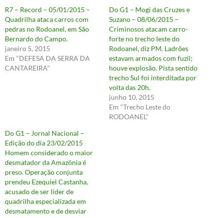
R7 – Record – 05/01/2015 –
Do G1 – Mogi das Cruzes e
Quadrilha ataca carros com
Suzano – 08/06/2015 –
pedras no Rodoanel, em São
Criminosos atacam carro-
Bernardo do Campo.
forte no trecho leste do
janeiro 5, 2015
Rodoanel, diz PM. Ladrões
Em "DEFESA DA SERRA DA
estavam armados com fuzil;
CANTAREIRA"
houve explosão. Pista sentido
trecho Sul foi interditada por
volta das 20h.
junho 10, 2015
Em "Trecho Leste do
RODOANEL"
Do G1 – Jornal Nacional –
Edição do dia 23/02/2015
Homem considerado o maior
desmatador da Amazônia é
preso. Operação conjunta
prendeu Ezequiel Castanha,
acusado de ser líder de
quadrilha especializada em
desmatamento e de desviar