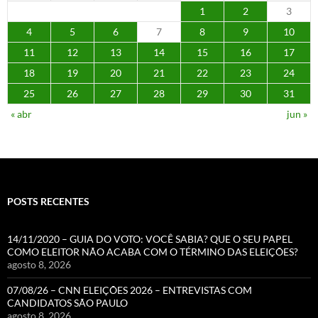
1
2
3
4
5
6
7
8
9
10
11
12
13
14
15
16
17
18
19
20
21
22
23
24
25
26
27
28
29
30
31
« abr
jun »
POSTS RECENTES
14/11/2020 – GUIA DO VOTO: VOCÊ SABIA? QUE O SEU PAPEL
COMO ELEITOR NÃO ACABA COM O TÉRMINO DAS ELEIÇÕES?
agosto 8, 2026
07/08/26 – CNN ELEIÇÕES 2026 – ENTREVISTAS COM
CANDIDATOS SÃO PAULO
agosto 8, 2026