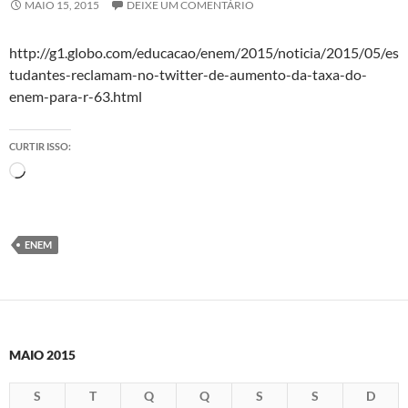
MAIO 15, 2015
DEIXE UM COMENTÁRIO
http://g1.globo.com/educacao/enem/2015/noticia/2015/05/es
tudantes-reclamam-no-twitter-de-aumento-da-taxa-do-
enem-para-r-63.html
CURTIR ISSO:
Carregando...
ENEM
MAIO 2015
S
T
Q
Q
S
S
D