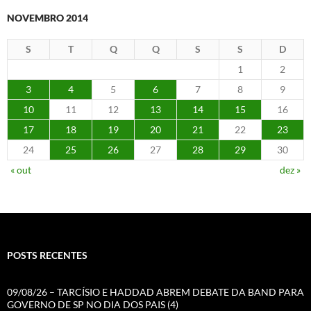
NOVEMBRO 2014
S
T
Q
Q
S
S
D
1
2
3
4
5
6
7
8
9
10
11
12
13
14
15
16
17
18
19
20
21
22
23
24
25
26
27
28
29
30
« out
dez »
POSTS RECENTES
09/08/26 – TARCÍSIO E HADDAD ABREM DEBATE DA BAND PARA
GOVERNO DE SP NO DIA DOS PAIS (4)