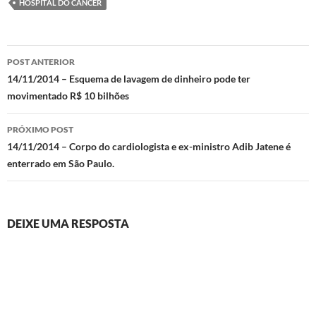
HOSPITAL DO CANCÊR
Navegação
POST ANTERIOR
de
14/11/2014 – Esquema de lavagem de dinheiro pode ter
movimentado R$ 10 bilhões
posts
PRÓXIMO POST
14/11/2014 – Corpo do cardiologista e ex-ministro Adib Jatene é
enterrado em São Paulo.
DEIXE UMA RESPOSTA